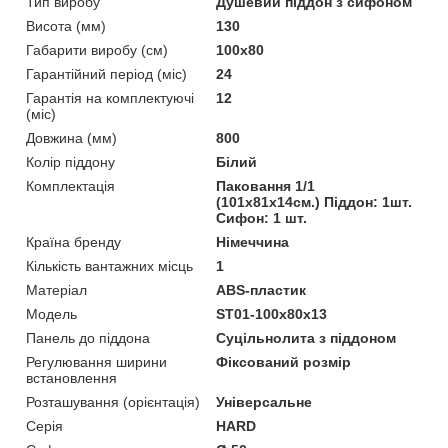
Тип виробу
Душевий піддон з сифоном
Висота (мм)
130
Габарити виробу (см)
100x80
Гарантійний період (міс)
24
Гарантія на комплектуючі
12
(міс)
Довжина (мм)
800
Колір піддону
Білий
Комплектація
Паковання 1/1
(101x81x14см.) Піддон: 1шт.
Сифон: 1 шт.
Країна бренду
Німеччина
Кількість вантажних місць
1
Матеріал
ABS-пластик
Мoдель
ST01-100x80x13
Панель до піддона
Суцільнолита з піддоном
Регулювання ширини
Фіксований розмір
встановлення
Розташування (орієнтація)
Універсальне
Серія
HARD