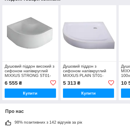
Душовий піддон високий з
Душовий піддон з
Душо
сифоном напівкруглий
сифоном напівкруглий
MIX
MIXXUS STRONG ST01-
MIXXUS PLAIN ST01-
100
90x90x40 діаметр зливу
90x90x13 діаметр зливу
проз
6 555
5 313
10 
₴
₴
52 мм (MI8160)
52 мм (MI6916)
(MI6
Купити
Купити
Про нас
98% позитивних з 142 відгуків за рік