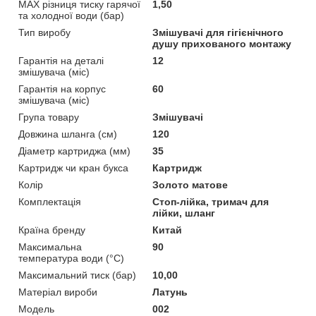
MAX різниця тиску гарячої
1,50
та холодної води (бар)
Тип виробу
Змішувачі для гігієнічного
душу прихованого монтажу
Гарантія на деталі
12
змішувача (міс)
Гарантія на корпус
60
змішувача (міс)
Група товару
Змішувачі
Довжина шланга (см)
120
Діаметр картриджа (мм)
35
Картридж чи кран букса
Картридж
Колір
Золото матове
Комплектація
Стоп-лійка, тримач для
лійки, шланг
Країна бренду
Китай
Максимальна
90
температура води (°C)
Максимальний тиск (бар)
10,00
Матеріал вироби
Латунь
Мoдель
002