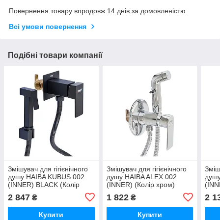
Повернення товару впродовж 14 днів за домовленістю
Всі умови повернення
Подібні товари компанії
Змішувач для гігієнічного
Змішувач для гігієнічного
Зміш
душу HAIBA KUBUS 002
душу HAIBA ALEX 002
душу
(INNER) BLACK (Колір
(INNER) (Колір хром)
(INN
чорний) (HB3952)
(HB3978)
чорн
2 847
1 822
2 1
₴
₴
Купити
Купити