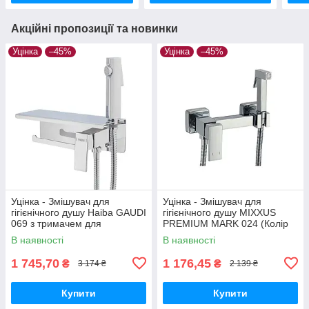
Акційні пропозиції та новинки
Уцінка
–45%
Уцінка
–45%
Уцінка - Змішувач для
Уцінка - Змішувач для
гігієнічного душу Haiba GAUDI
гігієнічного душу MIXXUS
069 з тримачем для
PREMIUM MARK 024 (Колір
туалетного паперу (HB9596-
хром) (MI5969-20260715-
В наявності
В наявності
20260703-8218)
10547)
1 745,70
1 176,45
₴
₴
3 174 ₴
2 139 ₴
Купити
Купити