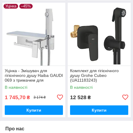
Уцінка
–45%
Уцінка - Змішувач для
Комплект для гігієнічного
гігієнічного душу Haiba GAUDI
душу Grohe Cubeo
069 з тримачем для
(UA11183243)
туалетного паперу (HB9596-
В наявності
В наявності
20260703-9011)
1 745,70
12 528
₴
₴
3 174 ₴
Купити
Купити
Про нас