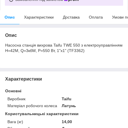
Опис
Характеристики
Доставка
Оплата
Умови п
Опис
Насосна станція вихрова Taifu TWE 550 з електроуправлінням
Н=42М, Q=3кбМ, P=550 Вт, 1"x1" (TF3362)
Характеристики
Основні
Виробник
Taifu
Матеріал робочого колеса
Латунь
Користувальницькі характеристики
Вага (кг)
14,00