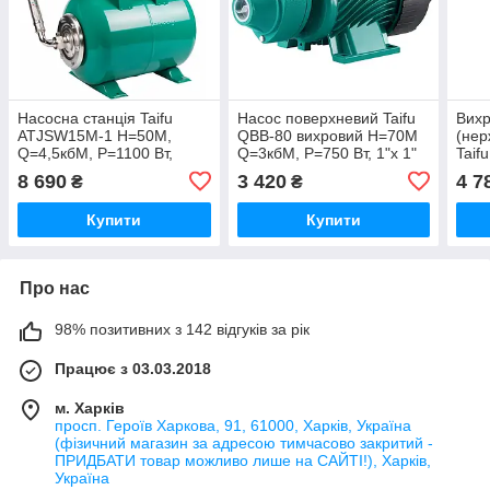
Насосна станція Taifu
Насос поверхневий Taifu
Вихр
ATJSW15M-1 Н=50М,
QBB-80 вихровий Н=70М
(нер
Q=4,5кбМ, P=1100 Вт,
Q=3кбМ, P=750 Вт, 1"x 1"
Taif
1"x1" (TF0041)
(TF0044)
Н=35
8 690
3 420
4 7
₴
₴
Вт, 
Купити
Купити
Про нас
98% позитивних з 142 відгуків за рік
Працює з 03.03.2018
м. Харків
просп. Героїв Харкова, 91, 61000, Харків, Україна
(фізичний магазин за адресою тимчасово закритий -
ПРИДБАТИ товар можливо лише на САЙТІ!), Харків,
Україна