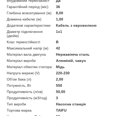
Вбудований термозахист
Да
Гарантійний період (міс)
36
Глибина всмоктування (м)
8,00
Довжина кабелю (м)
1,00
Додаткові характеристики
Кабель з євровилкою
Діаметр підключення
1х1
(дюйм)
Клас термостійкості
B
Максимальний напір (м)
42
Матеріал вала двигуна
Нержавіюча сталь
Матеріал вироби
Алюміній, чавун
Матеріал обмотки статора
Мідь
Напруга мережі (V)
220-230
Об'єм бака (л)
2,00
Потужність, Вт
550
Продуктивність (л/хв)
50,00
Продуктивність (м3/год)
3
Тип вироби
Насосна станція
Торгова марка
TAIFU