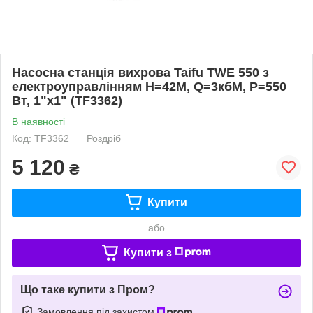
Насосна станція вихрова Taifu TWE 550 з
електроуправлінням Н=42М, Q=3кбМ, P=550
Вт, 1"x1" (TF3362)
В наявності
Код: TF3362
Роздріб
5 120
₴
Купити
або
Купити з
Що таке купити з Пром?
Замовлення під захистом