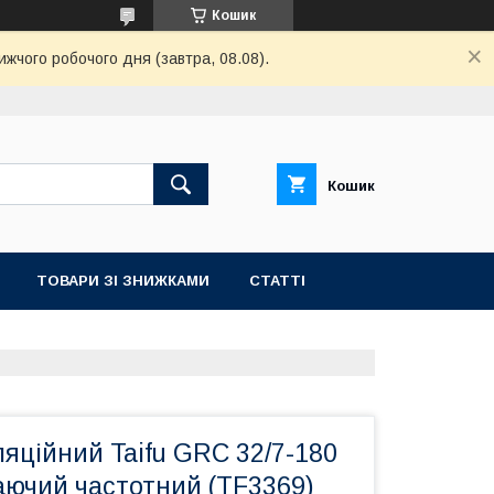
Кошик
ижчого робочого дня (завтра, 08.08).
Кошик
ТОВАРИ ЗІ ЗНИЖКАМИ
СТАТТІ
яційний Taifu GRC 32/7-180
аючий частотний (TF3369)