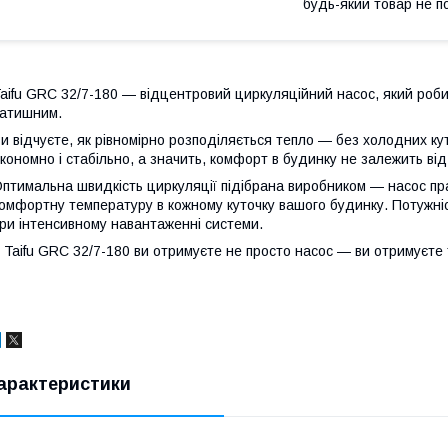
будь-який товар не п
aifu GRC 32/7-180 — відцентровий циркуляційний насос, який роб
атишним.
и відчуєте, як рівномірно розподіляється тепло — без холодних ку
кономно і стабільно, а значить, комфорт в будинку не залежить ві
птимальна швидкість циркуляції підібрана виробником — насос пр
омфортну температуру в кожному куточку вашого будинку. Потужніс
ри інтенсивному навантаженні системи.
 Taifu GRC 32/7-180 ви отримуєте не просто насос — ви отримуєте 
арактеристики