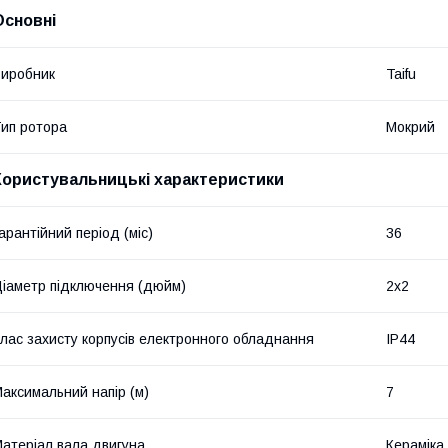
Основні
иробник
Taifu
ип ротора
Мокрий
Користувальницькі характеристики
арантійний період (міс)
36
іаметр підключення (дюйм)
2х2
лас захисту корпусів електронного обладнання
IP44
аксимальний напір (м)
7
атеріал вала двигуна
Кераміка