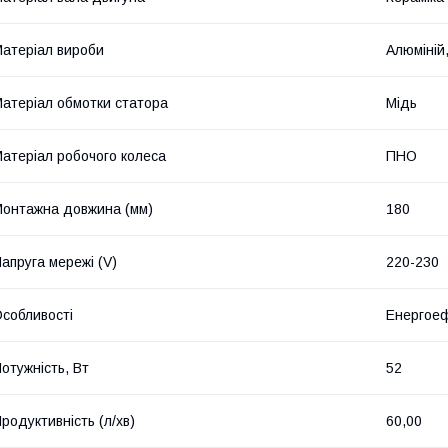
атеріал вироби
Алюміній
атеріал обмотки статора
Мідь
атеріал робочого колеса
ПНО
онтажна довжина (мм)
180
апруга мережі (V)
220-230
собливості
Енергое
отужність, Вт
52
родуктивність (л/хв)
60,00