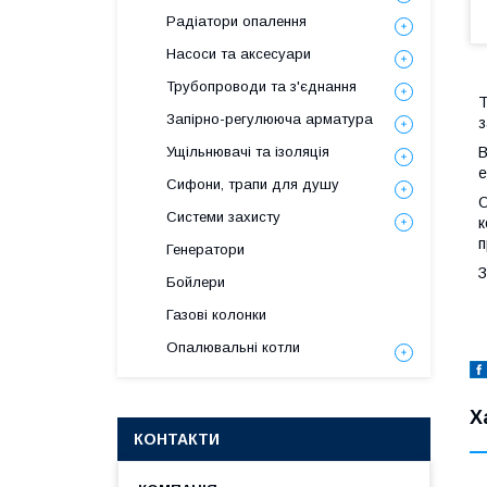
Радіатори опалення
Насоси та аксесуари
Трубопроводи та з'єднання
T
Запірно-регулююча арматура
з
В
Ущільнювачі та ізоляція
е
Сифони, трапи для душу
О
Системи захисту
к
п
Генератори
З
Бойлери
Газові колонки
Опалювальні котли
Х
КОНТАКТИ