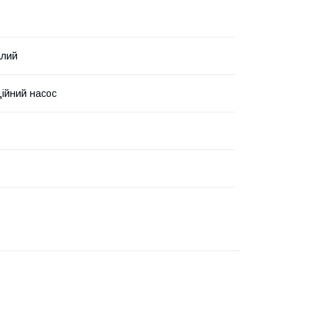
алий
ійний насос