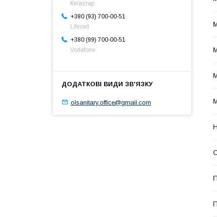
Київстар
+380 (93) 700-00-51
М
Lifecell
+380 (99) 700-00-51
М
Vodafone
М
М
olsanitary.office@gmail.com
Н
О
П
П