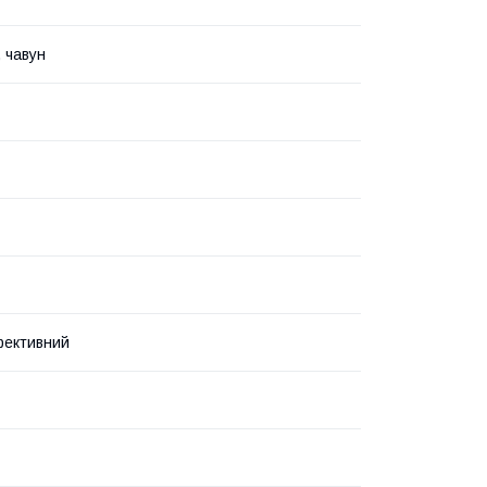
, чавун
фективний