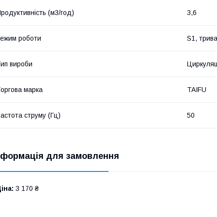
родуктивність (м3/год)
3,6
ежим роботи
S1, трив
ип вироби
Циркуляц
оргова марка
TAIFU
астота струму (Гц)
50
нформація для замовлення
іна:
3 170 ₴