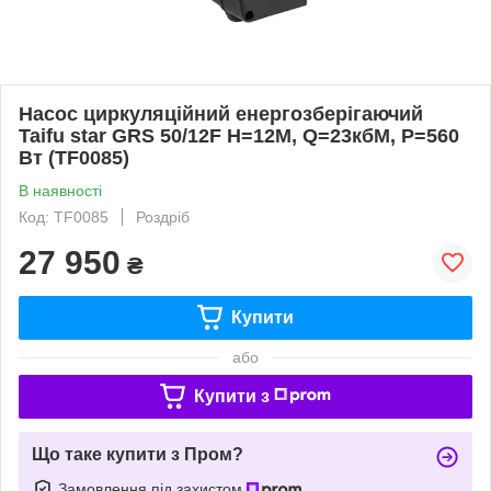
Насос циркуляційний енергозберігаючий
Taifu star GRS 50/12F H=12M, Q=23кбМ, P=560
Вт (TF0085)
В наявності
Код: TF0085
Роздріб
27 950
₴
Купити
або
Купити з
Що таке купити з Пром?
Замовлення під захистом