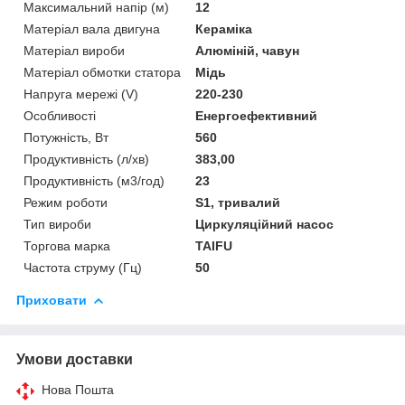
Максимальний напір (м)
12
Матеріал вала двигуна
Кераміка
Матеріал вироби
Алюміній, чавун
Матеріал обмотки статора
Мідь
Напруга мережі (V)
220-230
Особливості
Енергоефективний
Потужність, Вт
560
Продуктивність (л/хв)
383,00
Продуктивність (м3/год)
23
Режим роботи
S1, тривалий
Тип вироби
Циркуляційний насос
Торгова марка
TAIFU
Частота струму (Гц)
50
Приховати
Умови доставки
Нова Пошта