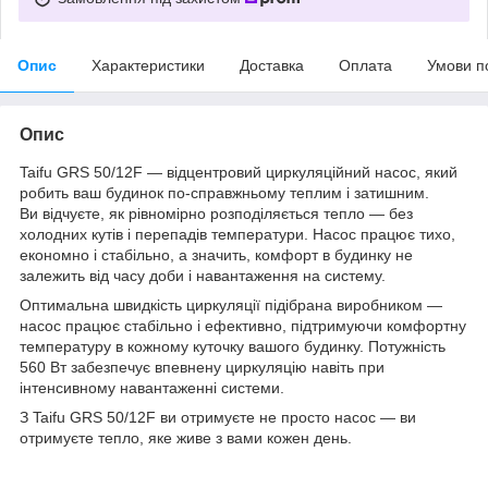
Опис
Характеристики
Доставка
Оплата
Умови п
Опис
Taifu GRS 50/12F — відцентровий циркуляційний насос, який
робить ваш будинок по-справжньому теплим і затишним.
Ви відчуєте, як рівномірно розподіляється тепло — без
холодних кутів і перепадів температури. Насос працює тихо,
економно і стабільно, а значить, комфорт в будинку не
залежить від часу доби і навантаження на систему.
Оптимальна швидкість циркуляції підібрана виробником —
насос працює стабільно і ефективно, підтримуючи комфортну
температуру в кожному куточку вашого будинку. Потужність
560 Вт забезпечує впевнену циркуляцію навіть при
інтенсивному навантаженні системи.
З Taifu GRS 50/12F ви отримуєте не просто насос — ви
отримуєте тепло, яке живе з вами кожен день.