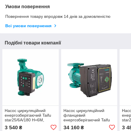
Умови повернення
Повернення товару впродовж 14 днів за домовленістю
Всі умови повернення
Подібні товари компанії
Насос циркуляційний
Насос циркуляційний
Насо
енергозберігаючий Taifu
фланцевий
енер
star25/6A/180 Н=6М,
енергозберігаючий Taifu
star
Q=3,3кбМ, P=45Вт (з
star GRS 65/15F, H=15M,
Q=3,
3 540
34 160
3 4
₴
₴
кабелем та гайками)
Q=45кбМ, P=1300
кабе