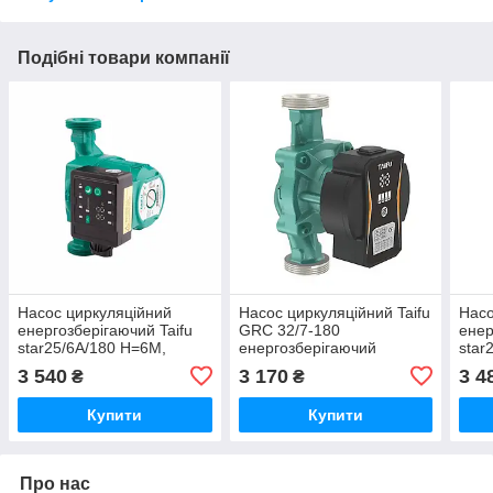
Подібні товари компанії
Насос циркуляційний
Насос циркуляційний Taifu
Насо
енергозберігаючий Taifu
GRC 32/7-180
енер
star25/6A/180 Н=6М,
енергозберігаючий
star
Q=3,3кбМ, P=45Вт (з
частотний (TF3369)
Q=3,
3 540
3 170
3 4
₴
₴
кабелем та гайками)
кабе
(TF0083)
(TF0
Купити
Купити
Про нас