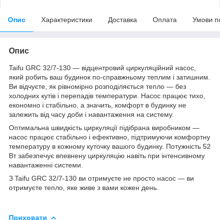
Опис
Характеристики
Доставка
Оплата
Умови п
Опис
Taifu GRC 32/7-130 — відцентровий циркуляційний насос,
який робить ваш будинок по-справжньому теплим і затишним.
Ви відчуєте, як рівномірно розподіляється тепло — без
холодних кутів і перепадів температури. Насос працює тихо,
економно і стабільно, а значить, комфорт в будинку не
залежить від часу доби і навантаження на систему.
Оптимальна швидкість циркуляції підібрана виробником —
насос працює стабільно і ефективно, підтримуючи комфортну
температуру в кожному куточку вашого будинку. Потужність 52
Вт забезпечує впевнену циркуляцію навіть при інтенсивному
навантаженні системи.
З Taifu GRC 32/7-130 ви отримуєте не просто насос — ви
отримуєте тепло, яке живе з вами кожен день.
Приховати