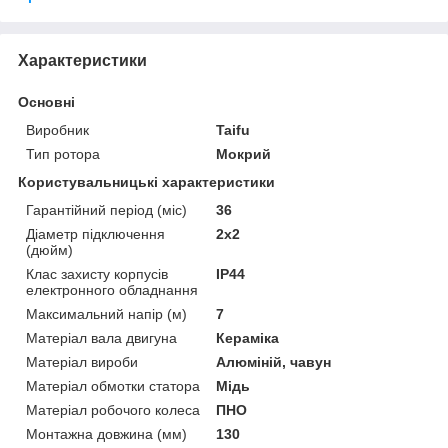
Характеристики
Основні
Виробник
Taifu
Тип ротора
Мокрий
Користувальницькі характеристики
Гарантійний період (міс)
36
Діаметр підключення
2х2
(дюйм)
Клас захисту корпусів
IP44
електронного обладнання
Максимальний напір (м)
7
Матеріал вала двигуна
Кераміка
Матеріал вироби
Алюміній, чавун
Матеріал обмотки статора
Мідь
Матеріал робочого колеса
ПНО
Монтажна довжина (мм)
130