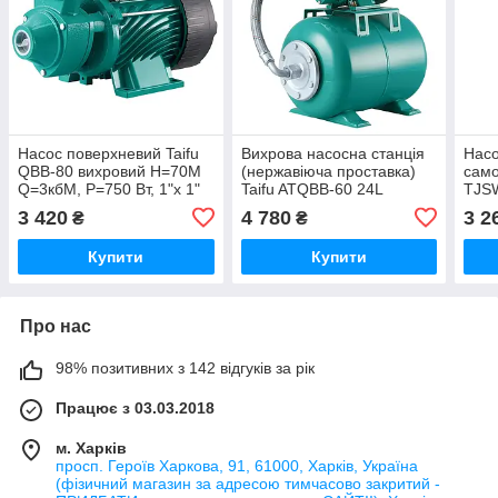
Насос поверхневий Taifu
Вихрова насосна станція
Насо
QBB-80 вихровий Н=70М
(нержавіюча проставка)
само
Q=3кбМ, P=750 Вт, 1"x 1"
Taifu ATQBB-60 24L
TJSW
(TF0044)
Н=35М, Q=2,4кбМ, P=370
Н=2
3 420
4 780
3 2
₴
₴
Вт, 1"x1" (TF0067)
Вт, 
Купити
Купити
Про нас
98% позитивних з 142 відгуків за рік
Працює з 03.03.2018
м. Харків
просп. Героїв Харкова, 91, 61000, Харків, Україна
(фізичний магазин за адресою тимчасово закритий -