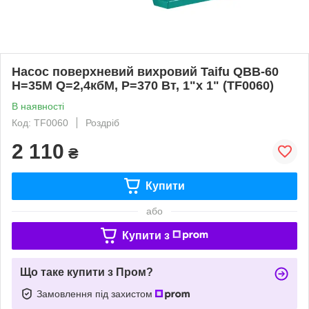
Насос поверхневий вихровий Taifu QBB-60
Н=35М Q=2,4кбМ, P=370 Вт, 1"x 1" (TF0060)
В наявності
Код: TF0060
Роздріб
2 110
₴
Купити
або
Купити з
Що таке купити з Пром?
Замовлення під захистом