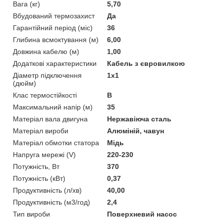
Вага (кг)
5,70
Вбудований термозахист
Да
Гарантійний період (міс)
36
Глибина всмоктування (м)
6,00
Довжина кабелю (м)
1,00
Додаткові характеристики
Кабель з євровилкою
Діаметр підключення
1х1
(дюйм)
Клас термостійкості
B
Максимальний напір (м)
35
Матеріал вала двигуна
Нержавіюча сталь
Матеріал вироби
Алюміній, чавун
Матеріал обмотки статора
Мідь
Напруга мережі (V)
220-230
Потужність, Вт
370
Потужність (кВт)
0,37
Продуктивність (л/хв)
40,00
Продуктивність (м3/год)
2,4
Тип вироби
Поверхневий насос