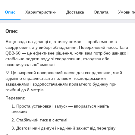
Опис
Характеристики
Доставка
Оплата
Умови п
Опис
Якщо вода на ділянці є, а тиску немає — проблема не в
свердловині, а у виборі обладнання. Поверхневий насос Taifu
QBB-60 — це ефективне рішення, коли вам потрібно швидко і
стабільно подати воду зі свердловини, колодязя або
накопичувальної ємності.
💡 Це вихревой поверхневий насос для свердловини, який
відмінно справляється з поливом, господарськими
завданнями і водопостачанням приватного будинку при
глибині до 8 метрів.
Переваги:
Проста установка і запуск — впорається навіть
новачок
Стабільний тиск в системі
Довговічний двигун і надійний захист від перегріву