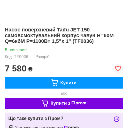
Насос поверхневий Taifu JET-150
самовсмоктувальний корпус чавун Н=60М
Q=6кбМ P=1100Вт 1,5"x 1" (TF0036)
В наявності
Код: TF0036
Роздріб
7 580
₴
Купити
або
Купити з
Що таке купити з Пром?
Замовлення під захистом