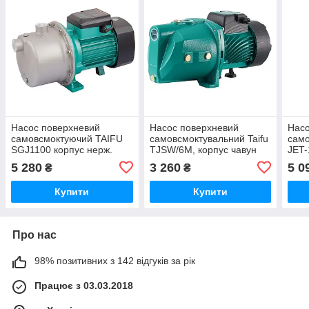
Насос поверхневий
Насос поверхневий
Насо
самовсмоктуючий TAIFU
самовсмоктувальний Taifu
само
SGJ1100 корпус нерж.
TJSW/6M, корпус чавун
JET-
Н=56М, Q=3,6кбМ, P=1100
Н=29М, Q=3,3кбМ P=370
Н=5
5 280
3 260
5 0
₴
₴
Вт, 1"x1" (TF3376)
Вт, 1"x 1" (TF0028)
Вт, 
Купити
Купити
Про нас
98% позитивних з 142 відгуків за рік
Працює з 03.03.2018