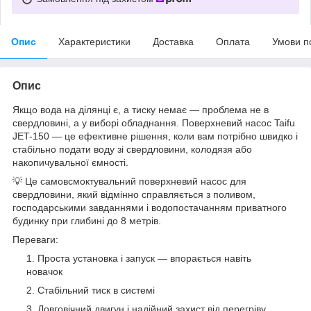
Опис
Характеристики
Доставка
Оплата
Умови п
Опис
Якщо вода на ділянці є, а тиску немає — проблема не в
свердловині, а у виборі обладнання. Поверхневий насос Taifu
JET-150 — це ефективне рішення, коли вам потрібно швидко і
стабільно подати воду зі свердловини, колодязя або
накопичувальної ємності.
💡 Це самовсмоктувальний поверхневий насос для
свердловини, який відмінно справляється з поливом,
господарськими завданнями і водопостачанням приватного
будинку при глибині до 8 метрів.
Переваги:
Проста установка і запуск — впорається навіть
новачок
Стабільний тиск в системі
Довговічний двигун і надійний захист від перегріву