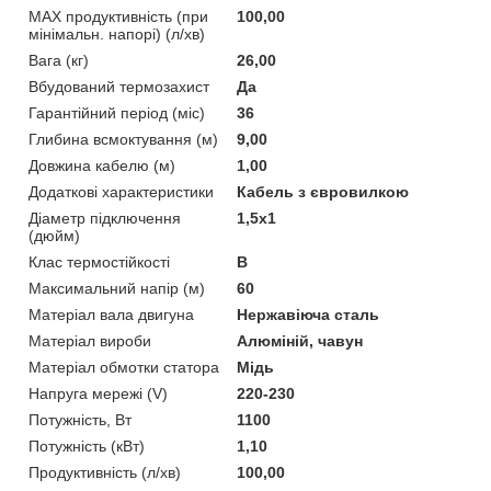
MAX продуктивність (при
100,00
мінімальн. напорі) (л/хв)
Вага (кг)
26,00
Вбудований термозахист
Да
Гарантійний період (міс)
36
Глибина всмоктування (м)
9,00
Довжина кабелю (м)
1,00
Додаткові характеристики
Кабель з євровилкою
Діаметр підключення
1,5х1
(дюйм)
Клас термостійкості
B
Максимальний напір (м)
60
Матеріал вала двигуна
Нержавіюча сталь
Матеріал вироби
Алюміній, чавун
Матеріал обмотки статора
Мідь
Напруга мережі (V)
220-230
Потужність, Вт
1100
Потужність (кВт)
1,10
Продуктивність (л/хв)
100,00