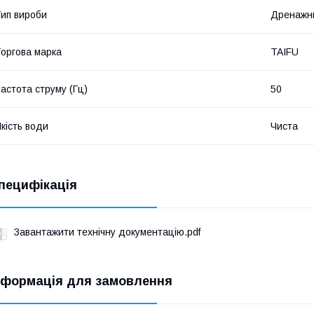
ип вироби
Дренажн
оргова марка
TAIFU
астота струму (Гц)
50
кість води
Чиста
пецифікація
Завантажити технічну документацію.pdf
нформація для замовлення