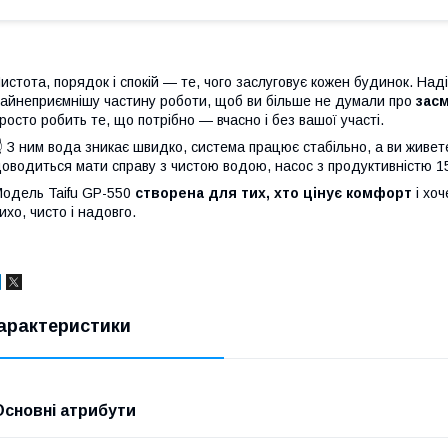
истота, порядок і спокій — те, чого заслуговує кожен будинок. На
айнеприємнішу частину роботи, щоб ви більше не думали про
засм
росто робить те, що потрібно — вчасно і без вашої участі.
 З ним вода зникає швидко, система працює стабільно, а ви живете
оводиться мати справу з чистою водою, насос з продуктивністю 155
одель Taifu GP-550
створена для тих, хто цінує комфорт
і хоч
ихо, чисто і надовго.
арактеристики
Основні атрибути