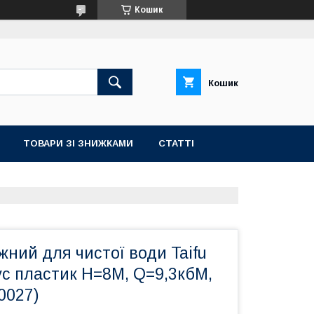
Кошик
Кошик
ТОВАРИ ЗІ ЗНИЖКАМИ
СТАТТІ
ний для чистої води Taifu
ус пластик Н=8М, Q=9,3кбМ,
0027)