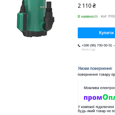
2 110 ₴
В наявності
Код:
TF00
Купити
+380 (96) 700-00-51
Київстар
повернення товару п
У компанії підключені
будь-який товар не п