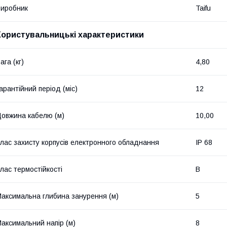
иробник
Taifu
Користувальницькі характеристики
ага (кг)
4,80
арантійний період (міс)
12
овжина кабелю (м)
10,00
лас захисту корпусів електронного обладнання
IP 68
лас термостійкості
B
аксимальна глибина занурення (м)
5
аксимальний напір (м)
8