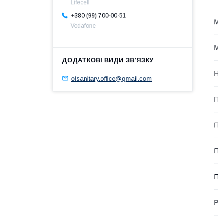
Lifecell
+380 (99) 700-00-51
М
Vodafone
М
Н
olsanitary.office@gmail.com
П
П
П
П
Р