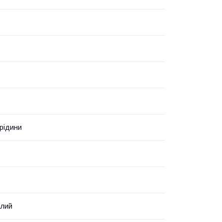
 рідини
алий