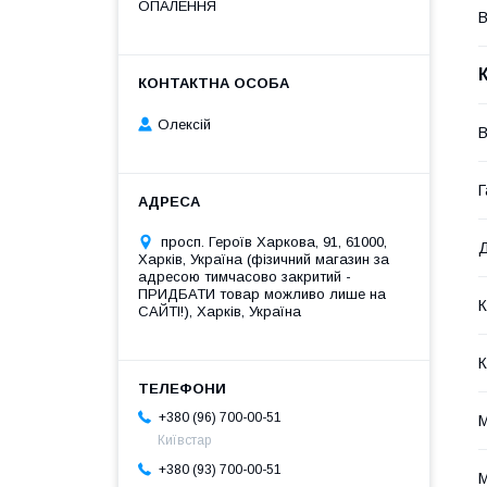
ОПАЛЕННЯ
В
Олексій
В
Г
просп. Героїв Харкова, 91, 61000,
Д
Харків, Україна (фізичний магазин за
адресою тимчасово закритий -
ПРИДБАТИ товар можливо лише на
К
САЙТІ!), Харків, Україна
К
+380 (96) 700-00-51
М
Київстар
+380 (93) 700-00-51
М