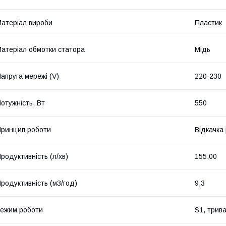
атеріал вироби
Пластик
атеріал обмотки статора
Мідь
апруга мережі (V)
220-230
отужність, Вт
550
ринцип роботи
Відкачка
родуктивність (л/хв)
155,00
родуктивність (м3/год)
9,3
ежим роботи
S1, трив