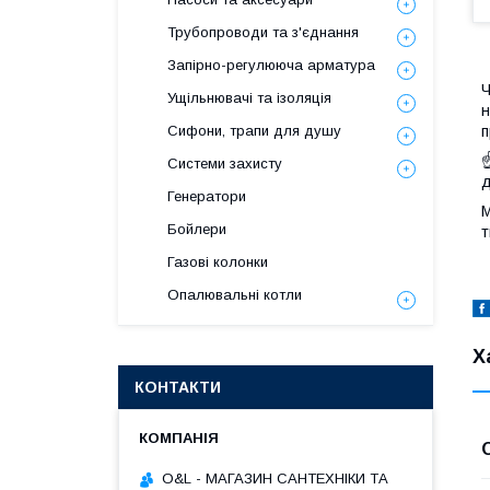
Трубопроводи та з'єднання
Запірно-регулююча арматура
Ч
Ущільнювачі та ізоляція
н
п
Сифони, трапи для душу
☝
Системи захисту
д
Генератори
М
Бойлери
т
Газові колонки
Опалювальні котли
Х
КОНТАКТИ
O&L - МАГАЗИН САНТЕХНІКИ ТА