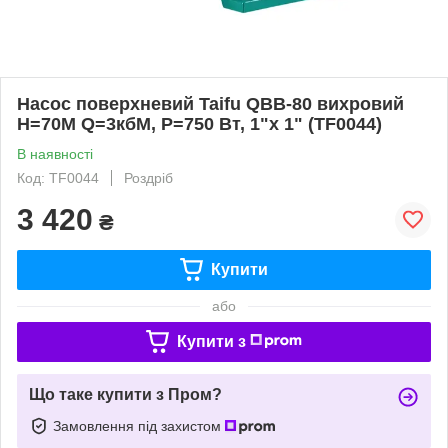
Насос поверхневий Taifu QBB-80 вихровий
Н=70М Q=3кбМ, P=750 Вт, 1"x 1" (TF0044)
В наявності
Код: TF0044
Роздріб
3 420
₴
Купити
або
Купити з
Що таке купити з Пром?
Замовлення під захистом