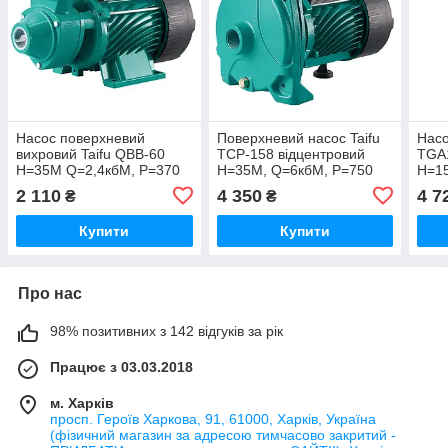
Насос поверхневий
Поверхневий насос Taifu
Насо
вихровий Taifu QBB-60
TCP-158 відцентровий
TGA1
Н=35М Q=2,4кбМ, P=370
Н=35М, Q=6кбМ, P=750
Н=1
Вт, 1"x 1" (TF0060)
Вт, 1"x1" (TF0024)
Вт, 
2 110
4 350
4 7
₴
₴
Купити
Купити
Про нас
98% позитивних з 142 відгуків за рік
Працює з 03.03.2018
м. Харків
просп. Героїв Харкова, 91, 61000, Харків, Україна
(фізичний магазин за адресою тимчасово закритий -