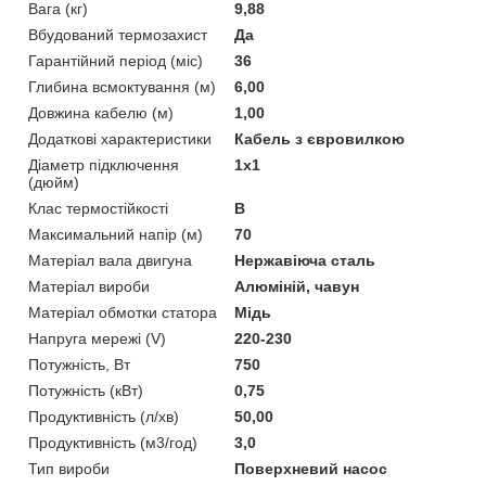
Вага (кг)
9,88
Вбудований термозахист
Да
Гарантійний період (міс)
36
Глибина всмоктування (м)
6,00
Довжина кабелю (м)
1,00
Додаткові характеристики
Кабель з євровилкою
Діаметр підключення
1х1
(дюйм)
Клас термостійкості
B
Максимальний напір (м)
70
Матеріал вала двигуна
Нержавіюча сталь
Матеріал вироби
Алюміній, чавун
Матеріал обмотки статора
Мідь
Напруга мережі (V)
220-230
Потужність, Вт
750
Потужність (кВт)
0,75
Продуктивність (л/хв)
50,00
Продуктивність (м3/год)
3,0
Тип вироби
Поверхневий насос