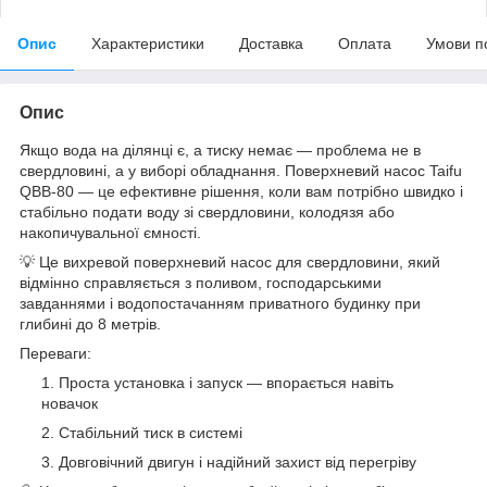
Опис
Характеристики
Доставка
Оплата
Умови п
Опис
Якщо вода на ділянці є, а тиску немає — проблема не в
свердловині, а у виборі обладнання. Поверхневий насос Taifu
QBB-80 — це ефективне рішення, коли вам потрібно швидко і
стабільно подати воду зі свердловини, колодязя або
накопичувальної ємності.
💡 Це вихревой поверхневий насос для свердловини, який
відмінно справляється з поливом, господарськими
завданнями і водопостачанням приватного будинку при
глибині до 8 метрів.
Переваги:
Проста установка і запуск — впорається навіть
новачок
Стабільний тиск в системі
Довговічний двигун і надійний захист від перегріву