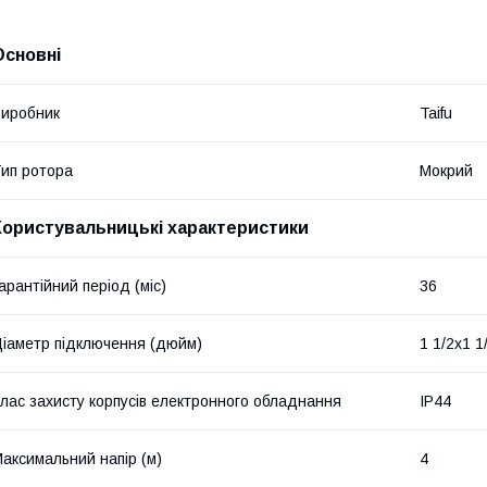
Основні
иробник
Taifu
ип ротора
Мокрий
Користувальницькі характеристики
арантійний період (міс)
36
іаметр підключення (дюйм)
1 1/2x1 1
лас захисту корпусів електронного обладнання
IP44
аксимальний напір (м)
4