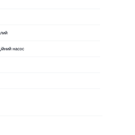
алий
ійний насос