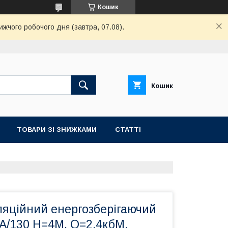
Кошик
ижчого робочого дня (завтра, 07.08).
Кошик
ТОВАРИ ЗІ ЗНИЖКАМИ
СТАТТІ
ляційний енергозберігаючий
/4A/130 Н=4М, Q=2,4кбМ,