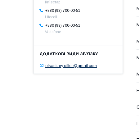
Київстар
М
+380 (93) 700-00-51
Lifecell
М
+380 (99) 700-00-51
Vodafone
М
М
olsanitary.office@gmail.com
М
Н
О
П