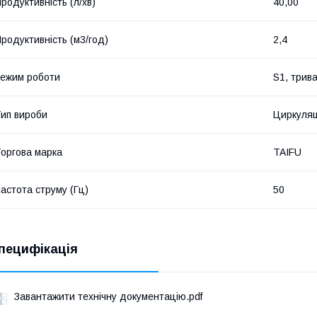
родуктивність (л/хв)
40,00
родуктивність (м3/год)
2,4
ежим роботи
S1, трив
ип вироби
Циркуляц
оргова марка
TAIFU
астота струму (Гц)
50
пецифікація
Завантажити технічну документацію.pdf