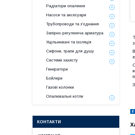
Радіатори опалення
Насоси та аксесуари
Трубопроводи та з'єднання
Запірно-регулююча арматура
T
Ущільнювачі та ізоляція
з
В
Сифони, трапи для душу
е
Системи захисту
О
Генератори
к
п
Бойлери
З
Газові колонки
Опалювальні котли
КОНТАКТИ
Х