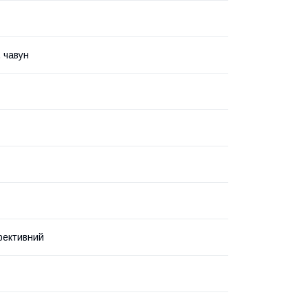
, чавун
фективний