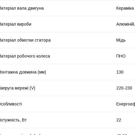
атеріал вала двигуна
Кераміка
атеріал вироби
Алюміній
атеріал обмотки статора
Мідь
атеріал робочого колеса
ПНО
онтажна довжина (мм)
130
апруга мережі (V)
220-230
собливості
Енергое
отужність, Вт
22