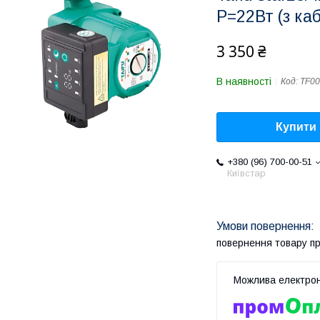
P=22Вт (з ка
3 350 ₴
В наявності
Код:
TF00
Купити
+380 (96) 700-00-51
Київстар
повернення товару п