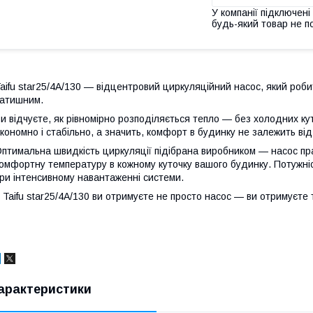
У компанії підключені
будь-який товар не п
aifu star25/4A/130 — відцентровий циркуляційний насос, який роб
атишним.
и відчуєте, як рівномірно розподіляється тепло — без холодних ку
кономно і стабільно, а значить, комфорт в будинку не залежить ві
птимальна швидкість циркуляції підібрана виробником — насос пр
омфортну температуру в кожному куточку вашого будинку. Потужніс
ри інтенсивному навантаженні системи.
 Taifu star25/4A/130 ви отримуєте не просто насос — ви отримуєте 
арактеристики