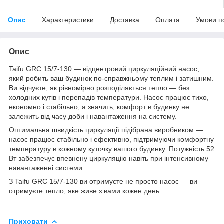
Опис
Характеристики
Доставка
Оплата
Умови п
Опис
Taifu GRC 15/7-130 — відцентровий циркуляційний насос,
який робить ваш будинок по-справжньому теплим і затишним.
Ви відчуєте, як рівномірно розподіляється тепло — без
холодних кутів і перепадів температури. Насос працює тихо,
економно і стабільно, а значить, комфорт в будинку не
залежить від часу доби і навантаження на систему.
Оптимальна швидкість циркуляції підібрана виробником —
насос працює стабільно і ефективно, підтримуючи комфортну
температуру в кожному куточку вашого будинку. Потужність 52
Вт забезпечує впевнену циркуляцію навіть при інтенсивному
навантаженні системи.
З Taifu GRC 15/7-130 ви отримуєте не просто насос — ви
отримуєте тепло, яке живе з вами кожен день.
Приховати