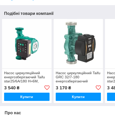
Подібні товари компанії
Насос циркуляційний
Насос циркуляційний Taifu
Насо
енергозберігаючий Taifu
GRC 32/7-180
енер
star25/6A/180 Н=6М,
енергозберігаючий
star
Q=3,3кбМ, P=45Вт (з
частотний (TF3369)
Q=3,
3 540
3 170
3 4
₴
₴
кабелем та гайками)
кабе
(TF0083)
(TF0
Купити
Купити
Про нас