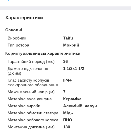
Характеристики
Основні
Виробник
Taifu
Тип ротора
Мокрий
Користувальницькі характеристики
Гарантійний період (міс)
36
Діаметр підключення
1 1/2x1 1/2
(дюйм)
Клас захисту корпусів
IP44
електронного обладнання
Максимальний напір (м)
7
Матеріал вала двигуна
Кераміка
Матеріал вироби
Алюміній, чавун
Матеріал обмотки статора
Мідь
Матеріал робочого колеса
ПНО
Монтажна довжина (мм)
130