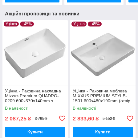
Акційні пропозиції та новинки
Уцінка
–45%
Уцінка
–45%
Уцінка - Раковина накладна
Уцінка - Раковина меблева
Mixxus Premium QUADRO-
MIXXUS PREMIUM STYLE-
0209 600х370х140mm з
1501 600х480х190mm (отвір
переливом (MP6522-
під змішувач, перелив)
В наявності
В наявності
20260519-9487)
(MP6498-20260715-10522)
2 087,25
2 833,60
₴
₴
3 795 ₴
5 152 ₴
Купити
Купити