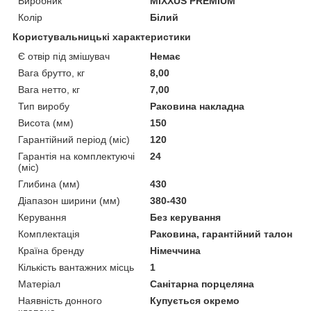
Виробник
MIXXUS PREMIUM
Колір
Білий
Користувальницькі характеристики
Є отвір під змішувач
Немає
Вага брутто, кг
8,00
Вага нетто, кг
7,00
Тип виробу
Раковина накладна
Висота (мм)
150
Гарантійний період (міс)
120
Гарантія на комплектуючі
24
(міс)
Глибина (мм)
430
Діапазон ширини (мм)
380-430
Керування
Без керування
Комплектація
Раковина, гарантійний талон
Країна бренду
Німеччина
Кількість вантажних місць
1
Матеріал
Санітарна порцеляна
Наявність донного
Купується окремо