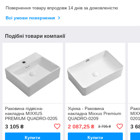
Повернення товару впродовж 14 днів за домовленістю
Всі умови повернення
Подібні товари компанії
Раковина підвісна-
Уцінка - Раковина
Рако
накладна MIXXUS
накладна Mixxus Premium
MIX
PREMIUM QUADRO-0205
QUADRO-0209
020
410х360х130mm (отвір під
600х370х140mm з
430х
3 105
2 087,25
3 6
₴
₴
3 795 ₴
змішувач, перелив)
переливом (MP6522-
зміш
(MP6508)
20260519-9487)
Купити
Купити