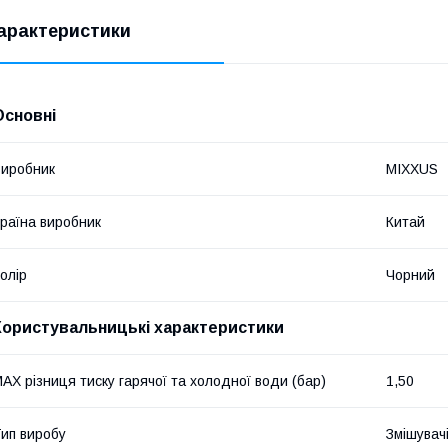
арактеристики
Основні
иробник
MIXXUS
раїна виробник
Китай
олір
Чорний
Користувальницькі характеристики
AX різниця тиску гарячої та холодної води (бар)
1,50
ип виробу
Змішувач