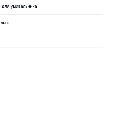
і для умивальника
льні