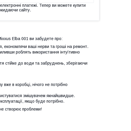
 електронні платежі. Тепер ви можете купити
окидаючи сайту.
ixxus Elba 001 ви забудете про:
, економлячи ваші нерви та гроші на ремонт.
иливши роблять використання інтуїтивно
я стійке до води та забруднень, зберігаючи
 вже в коробці, нічого не потрібно
ористуватися змішувачем якнайшвидше.
ксплуатації, якщо буде потрібно.
 не створює проблеми!