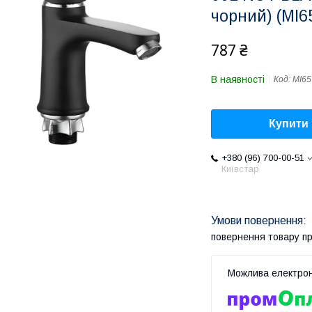
чорний) (MI6
787 ₴
В наявності
Код:
MI65
Купити
+380 (96) 700-00-51
Київстар
повернення товару п