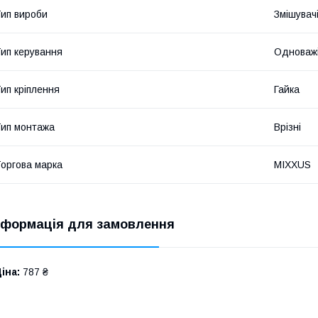
ип вироби
Змішувач
ип керування
Одноважі
ип кріплення
Гайка
ип монтажа
Врізні
оргова марка
MIXXUS
нформація для замовлення
іна:
787 ₴