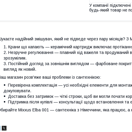
У компанії підключені
будь-який товар не п
укаєте надійний змішувач, який не підведе через пару місяців? З M
Крани що капають — керамічний картридж виключає протікання
Незручне регулювання — плавний хід важеля та продуманий в
зрозумілим.
Постійний догляд за зовнішнім виглядом — фарбоване покритт
вигляд як новий.
аш магазин розв'яже ваші проблеми із сантехнікою:
Перевірена комплектація — усі необхідні елементи для монтажу
докуповувати.
Доставка без затримок — чіткі строки, щоб ви могли почати к
Підтримка після купівлі — консультації щодо встановлення та е
бирайте Mixxus Elba 001 — сантехніка з Німеччини, яка працює, а