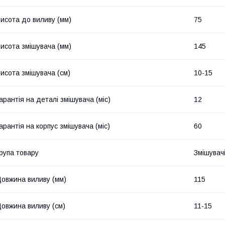
исота до виливу (мм)
75
исота змішувача (мм)
145
исота змішувача (см)
10-15
арантія на деталі змішувача (міс)
12
арантія на корпус змішувача (міс)
60
рупа товару
Змішувач
овжина виливу (мм)
115
овжина виливу (см)
11-15