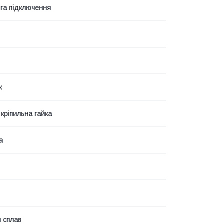
га підключення
ж
 кріпильна гайка
а
 сплав