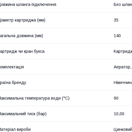
овжина шланга підключення
Без шлан
іаметр картриджа (мм)
35
агальна довжина (мм)
140
артридж чи кран букса
Картрид
омплектація
Аератор,
раїна бренду
Німеччин
аксимальна температура води (°C)
90
аксимальний тиск (бар)
10,00
атеріал вироби
Цинковий