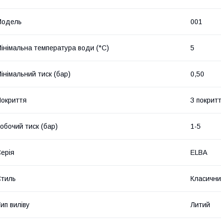
Мoдель
001
інімальна температура води (°C)
5
інімальний тиск (бар)
0,50
окриття
З покрит
обочий тиск (бар)
1-5
ерія
ELBA
тиль
Класичн
ип виліву
Литий