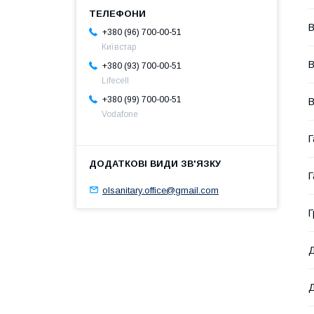
В
+380 (96) 700-00-51
Київстар
В
+380 (93) 700-00-51
Lifecell
+380 (99) 700-00-51
В
Vodafone
Г
Г
olsanitary.office@gmail.com
Г
Д
Д