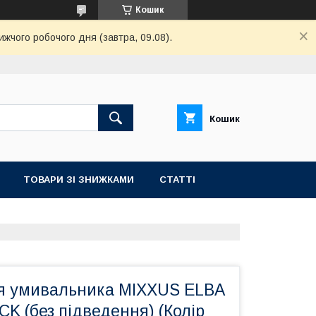
Кошик
ижчого робочого дня (завтра, 09.08).
Кошик
ТОВАРИ ЗІ ЗНИЖКАМИ
СТАТТІ
я умивальника MIXXUS ELBA
K (без підведення) (Колір