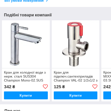
Всі умови повернення
Подібні товари компанії
Кран для холодної води з
Кран для
Крон
нерж. сталі SUS304
підключ.сантехприладів
MIXX
Champion Mono-02.SUS
Champion VAL-02 1/2x1/2 з
03.S
(CH0308)
нерж.сталі SUS304
SUS3
342
125
242
₴
₴
(червоний) (CH6194)
(MI6
Купити
Купити
Про нас