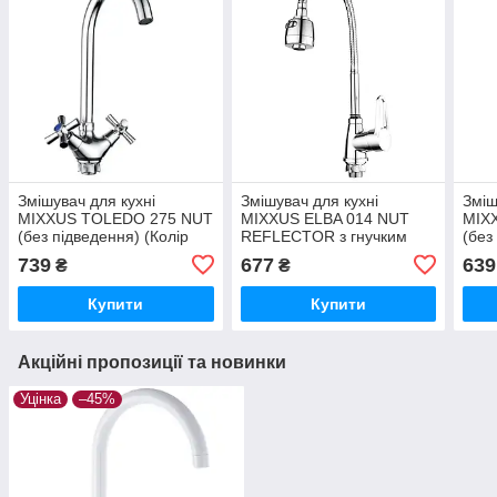
Змішувач для кухні
Змішувач для кухні
Зміш
MIXXUS TOLEDO 275 NUT
MIXXUS ELBA 014 NUT
MIX
(без підведення) (Колір
REFLECTOR з гнучким
(без
хром) (MI6315)
виливом (без підведення)
хром
739
677
639
₴
₴
(Колір хром) (MI6304)
Купити
Купити
Акційні пропозиції та новинки
Уцінка
–45%