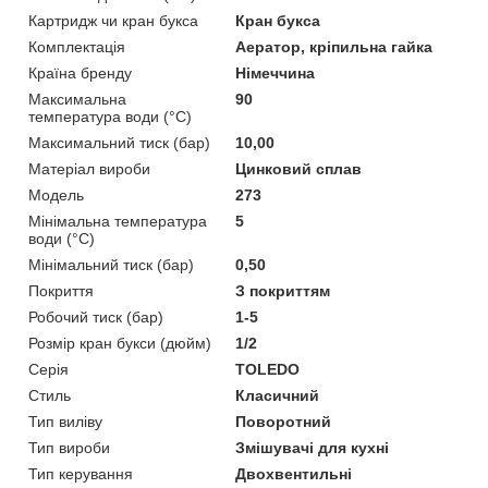
Картридж чи кран букса
Кран букса
Комплектація
Аератор, кріпильна гайка
Країна бренду
Німеччина
Максимальна
90
температура води (°C)
Максимальний тиск (бар)
10,00
Матеріал вироби
Цинковий сплав
Мoдель
273
Мінімальна температура
5
води (°C)
Мінімальний тиск (бар)
0,50
Покриття
З покриттям
Робочий тиск (бар)
1-5
Розмір кран букси (дюйм)
1/2
Серія
TOLEDO
Стиль
Класичний
Тип виліву
Поворотний
Тип вироби
Змішувачі для кухні
Тип керування
Двохвентильні