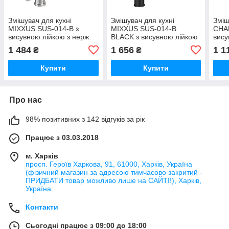
Змішувач для кухні
Змішувач для кухні
Зміш
MIXXUS SUS-014-B з
MIXXUS SUS-014-B
CHA
висувною лійкою з нерж.
BLACK з висувною лійкою
вису
сталі SUS304 (Колір нерж)
з нерж. сталі SUS304
режи
1 484
1 656
1 1
₴
₴
(SS0023)
(Колір чорний) (MI5862)
(CH
Купити
Купити
Про нас
98% позитивних з 142 відгуків за рік
Працює з 03.03.2018
м. Харків
просп. Героїв Харкова, 91, 61000, Харків, Україна
(фізичний магазин за адресою тимчасово закритий -
ПРИДБАТИ товар можливо лише на САЙТІ!), Харків,
Україна
Контакти
Сьогодні працює з 09:00 до 18:00