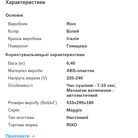
Характеристики
Основні
Виробник
Rixo
Колір
Білий
Країна виробник
Італія
Поверхня
Глянцева
Користувальницькі характеристики
Вага (кг)
6,40
Матеріал вироби
ABS-пластик
Напруга мережі (V)
220-240
Особливості
Час сушіння - 7-10 сек;
Механізм включення -
автоматичний
Розміри виробу (ВхШхГ)
533x295x180
Серія
Maggio
Тип монтажа
Настінний
Торгова марка
RIXO
Приховати