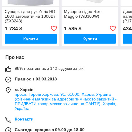
Сушарка для рук Zerix HD-
Мусорне відро Rixo
Дисп
1800 автоматична 1800Вт
Maggio (WB300W)
папе
(ZX3243)
(P1
1 784
1 585
434
₴
₴
Купити
Купити
Про нас
98% позитивних з 142 відгуків за рік
Працює з 03.03.2018
м. Харків
просп. Героїв Харкова, 91, 61000, Харків, Україна
(фізичний магазин за адресою тимчасово закритий -
ПРИДБАТИ товар можливо лише на САЙТІ!), Харків,
Україна
Контакти
Сьогодні працює з 09:00 до 18:00