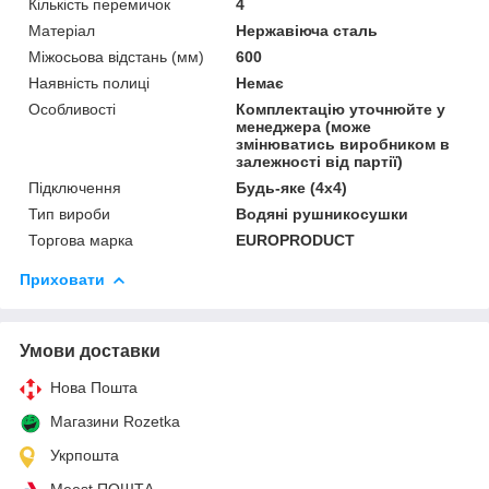
Кількість перемичок
4
Матеріал
Нержавіюча сталь
Міжосьова відстань (мм)
600
Наявність полиці
Немає
Особливості
Комплектацію уточнюйте у
менеджера (може
змінюватись виробником в
залежності від партії)
Підключення
Будь-яке (4х4)
Тип вироби
Водяні рушникосушки
Торгова марка
EUROPRODUCT
Приховати
Умови доставки
Нова Пошта
Магазини Rozetka
Укрпошта
Meest ПОШТА