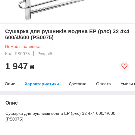
Сушарка для рушників водяна EP (рлс) 32 4х4
600/4/600 (PS0075)
Немає в наявності
Код: PS0075
Роздріб
1 947
₴
Опис
Характеристики
Доставка
Оплата
Умови 
Опис
Сушарка для рушників водна EP (рлс) 32 4х4 600/4/600
(PS0075)