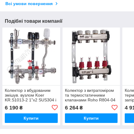
Всі умови повернення
Подібні товари компанії
Колектор з вбудованим
Колектор з витратоміром
Коле
змішув. вузлом Koer
та термостатичними
терм
KR.S1013-2 1"х2 SUS304 і
клапанами Roho R804-04
запі
євроконус 3/4-16 (KR2945)
- 1"х 4 вих. (RO0036)
Roho
6 190
6 264
4 9
₴
₴
(RO
Купити
Купити