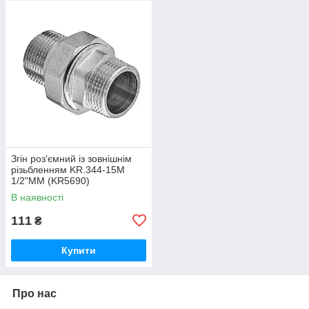
Згін роз'ємний із зовнішнім
різьбленням KR.344-15M
1/2"MM (KR5690)
В наявності
111
₴
Купити
Про нас