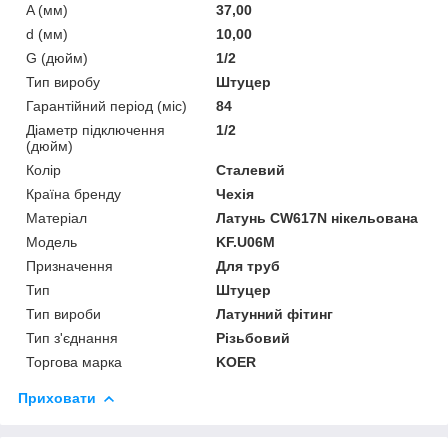
A (мм)
37,00
d (мм)
10,00
G (дюйм)
1/2
Тип виробу
Штуцер
Гарантійний період (міс)
84
Діаметр підключення
1/2
(дюйм)
Колір
Сталевий
Країна бренду
Чехія
Матеріал
Латунь CW617N нікельована
Мoдель
KF.U06M
Призначення
Для труб
Тип
Штуцер
Тип вироби
Латунний фітинг
Тип з'єднання
Різьбовий
Торгова марка
KOER
Приховати