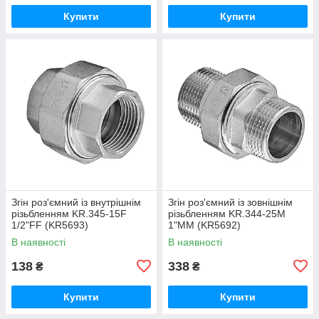
Купити
Купити
Згін роз'ємний із внутрішнім
Згін роз'ємний із зовнішнім
різьбленням KR.345-15F
різьбленням KR.344-25M
1/2"FF (KR5693)
1"MM (KR5692)
В наявності
В наявності
138
338
₴
₴
Купити
Купити