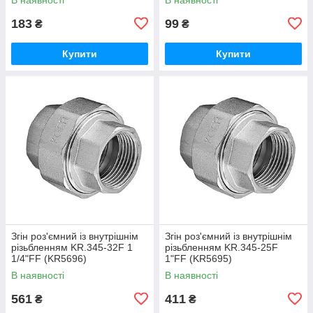
183
99
₴
₴
Купити
Купити
Згін роз'ємний із внутрішнім
Згін роз'ємний із внутрішнім
різьбленням KR.345-32F 1
різьбленням KR.345-25F
1/4"FF (KR5696)
1"FF (KR5695)
В наявності
В наявності
561
411
₴
₴