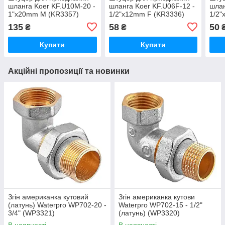
шланга Koer KF.U10M-20 -
шланга Koer KF.U06F-12 -
шлан
1"x20mm M (KR3357)
1/2"x12mm F (KR3336)
1/2"
135
58
50
₴
₴
Купити
Купити
Акційні пропозиції та новинки
Згін американка кутовий
Згін американка кутови
(латунь) Waterpro WP702-20 -
Waterpro WP702-15 - 1/2"
3/4" (WP3321)
(латунь) (WP3320)
В наявності
В наявності