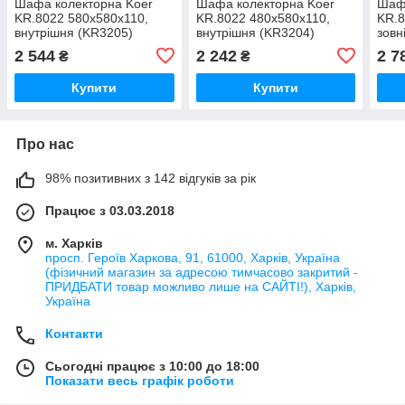
Шафа колекторна Koer
Шафа колекторна Koer
Шафа
KR.8022 580x580x110,
KR.8022 480x580x110,
KR.8
внутрішня (KR3205)
внутрішня (KR3204)
зовн
2 544
2 242
2 7
₴
₴
Купити
Купити
Про нас
98% позитивних з 142 відгуків за рік
Працює з 03.03.2018
м. Харків
просп. Героїв Харкова, 91, 61000, Харків, Україна
(фізичний магазин за адресою тимчасово закритий -
ПРИДБАТИ товар можливо лише на САЙТІ!), Харків,
Україна
Контакти
Сьогодні працює з 10:00 до 18:00
Показати весь графік роботи