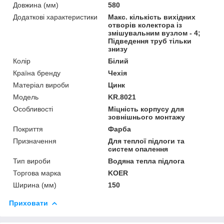
Довжина (мм)
580
Додаткові характеристики
Макс. кількість вихідних
отворів колектора із
змішувальним вузлом - 4;
Підведення труб тільки
знизу
Колір
Білий
Країна бренду
Чехія
Матеріал вироби
Цинк
Мoдель
KR.8021
Особливості
Міцність корпусу для
зовнішнього монтажу
Покриття
Фарба
Призначення
Для теплої підлоги та
систем опалення
Тип вироби
Водяна тепла підлога
Торгова марка
KOER
Ширина (мм)
150
Приховати