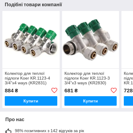
Подібні товари компанії
Колектор для теплої
Колектор для теплої
Коле
підлоги Koer KR.1123-4
підлоги Koer KR.1123-3
підл
3/4"x4 ways (KR2831)
3/4"x3 ways (KR2830)
KR.1
(KR2
884
681
728
₴
₴
Купити
Купити
Про нас
98% позитивних з 142 відгуків за рік