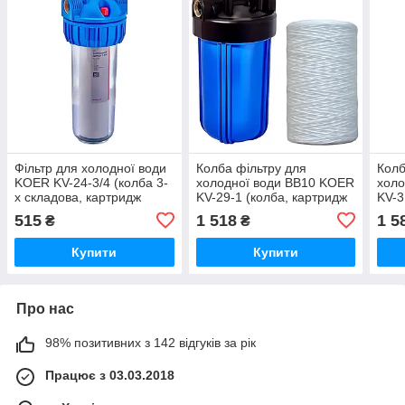
Фільтр для холодної води
Колба фільтру для
Колб
KOER KV-24-3/4 (колба 3-
холодної води ВВ10 KOER
холо
х складова, картридж
KV-29-1 (колба, картридж
KV-3
PPR) 8 атмосфер 3/4"
PPR нитка) 8 атмосфер 1"
PPR 
515
1 518
1 5
₴
₴
(KR5018)
(KR5447)
(KR5
Купити
Купити
Про нас
98% позитивних з 142 відгуків за рік
Працює з 03.03.2018