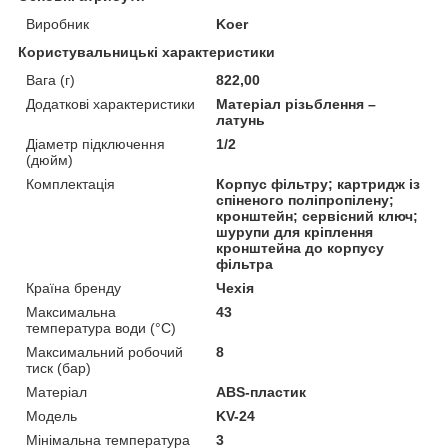
Виробник
Koer
Користувальницькі характеристики
Вага (г)
822,00
Додаткові характеристики
Матеріал різьблення –
латунь
Діаметр підключення
1/2
(дюйм)
Комплектація
Корпус фільтру; картридж із
спіненого поліпропілену;
кронштейн; сервісний ключ;
шурупи для кріплення
кронштейна до корпусу
фільтра
Країна бренду
Чехія
Максимальна
43
температура води (°C)
Максимальний робочий
8
тиск (бар)
Матеріал
ABS-пластик
Мoдель
KV-24
Мінімальна температура
3