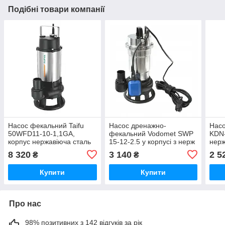
Подібні товари компанії
Насос фекальний Taifu
Насос дренажно-
Нас
50WFD11-10-1,1GA,
фекальний Vodomet SWP
KDN-
корпус нержавіюча сталь
15-12-2.5 у корпусі з нерж
нерж
(фреза) Н=15М, Q=17кбМ,
сталі (VO4150)
Q=10
8 320
3 140
2 5
₴
₴
P=1100 Вт, 2" (TF3346)
(KP3
Купити
Купити
Про нас
98% позитивних з 142 відгуків за рік