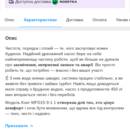
Доступна доставка
Опис
Характеристики
Доставка
Оплата
Умови 
Опис
Чистота, порядок і спокій — те, чого заслуговує кожен
будинок. Надійний дренажний насос бере на себе
найнеприємнішу частину роботи, щоб ви більше не думали
про
засмічення, неприємні запахи та аварії
. Він просто
робить те, що потрібно — вчасно і без вашої участі.
☝ З ним вода зникає швидко, система працює стабільно, а ви
живете без тривоги і зайвих турбот. Навіть якщо доводиться
мати справу з брудною водою, насос з продуктивністю 450 л/
мин впорається легко і без перебоїв.
Модель Koer WFD15-9-1.1
створена для тих, хто цінує
комфорт
і хоче бути впевненим, що вдома все під контролем
— тихо, чисто і надовго.
Приховати