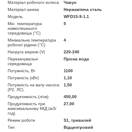
Матеріал робочого колеса
Чавун
Матеріал шнека
Нержавіюча сталь
Мoдель
WFD15-9-1.1
Мін. температура
5
навколишнього
середовища (°C)
Мінімальна температура
4
робочої рідини (°C)
Напруга мережі (V)
220-240
Перекачувальні
Прісна вода
середовища
Потужність, Вт
1100
Потужність (кВт)
1,10
Потужність на валу насоса
1,50
(P2, ЛС)
Продуктивність (л/хв)
450,00
Продуктивність при
27,00
максимальному ККД (м3/
год)
Режим роботи
S1, тривалий
Тип
Відцентровий