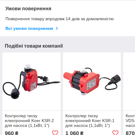
Умови повернення
Повернення товару впродовж 14 днів за домовленістю
Всі умови повернення
Подібні товари компанії
Контролер тиску
Контролер тиску
Конт
електронний Koer KSR-2
електронний Koer KSR-1
VDS-
для насоса (1,1кВт, 1")
для насоса (1,1кВт, 1")
насо
(KP3156)
(KP3154)
кабе
960
1 060
870
₴
₴