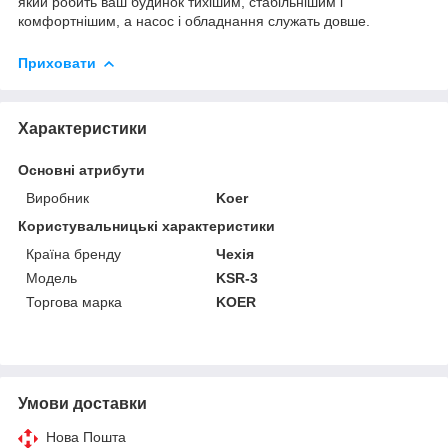
який робить ваш будинок тихішим, стабільнішим і
комфортнішим, а насос і обладнання служать довше.
Приховати
Характеристики
Основні атрибути
Виробник
Koer
Користувальницькі характеристики
Країна бренду
Чехія
Мoдель
KSR-3
Торгова марка
KOER
Умови доставки
Нова Пошта