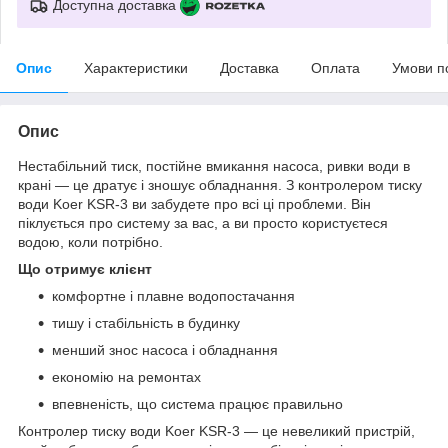
Доступна доставка
Опис
Характеристики
Доставка
Оплата
Умови п
Опис
Нестабільний тиск, постійне вмикання насоса, ривки води в
крані — це дратує і зношує обладнання. З контролером тиску
води Koer KSR-3 ви забудете про всі ці проблеми. Він
піклується про систему за вас, а ви просто користуєтеся
водою, коли потрібно.
Що отримує клієнт
комфортне і плавне водопостачання
тишу і стабільність в будинку
менший знос насоса і обладнання
економію на ремонтах
впевненість, що система працює правильно
Контролер тиску води Koer KSR-3 — це невеликий пристрій,