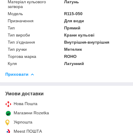
Матеріал кульового
Латунь
затвора
Мoдель
R115-050
Призначення
Для води
Тип
Прямий
Тип вироби
Крани кульові
Тип з'єднання
Внутрішня-внутрішня
Тип ручки
Метелик
Торгова марка
ROHO
Куля
Латунний
Приховати
Умови доставки
Нова Пошта
Магазини Rozetka
Укрпошта
Meest ПОШТА