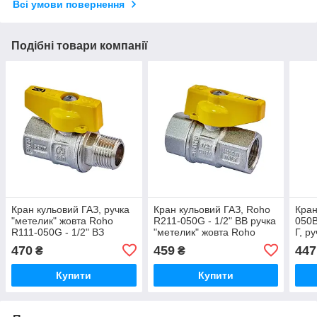
Всі умови повернення
Подібні товари компанії
Кран кульовий ГАЗ, ручка
Кран кульовий ГАЗ, Roho
Кран
"метелик" жовта Roho
R211-050G - 1/2" ВВ ручка
050B
R111-050G - 1/2" ВЗ
"метелик" жовта Roho
Г, р
(RO0241)
R111-050G - 1/2" ВЗ
(RO
470
459
447
₴
₴
(RO0242)
Купити
Купити