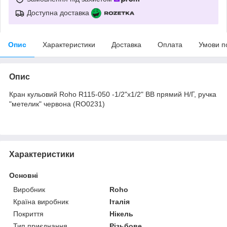
Доступна доставка
Опис
Характеристики
Доставка
Оплата
Умови п
Опис
Кран кульовий Roho R115-050 -1/2"х1/2" ВВ прямий Н/Г, ручка
"метелик" червона (RO0231)
Характеристики
Основні
Виробник
Roho
Країна виробник
Італія
Покриття
Нікель
Тип приєднання
Різьбове