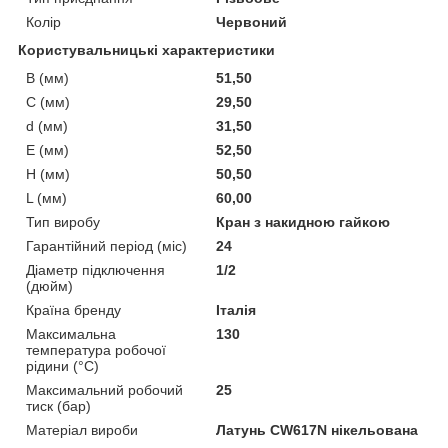
Колір
Червоний
Користувальницькі характеристики
B (мм)
51,50
C (мм)
29,50
d (мм)
31,50
E (мм)
52,50
H (мм)
50,50
L (мм)
60,00
Тип виробу
Кран з накидною гайкою
Гарантійний період (міс)
24
Діаметр підключення
1/2
(дюйм)
Країна бренду
Італія
Максимальна
130
температура робочої
рідини (°C)
Максимальний робочий
25
тиск (бар)
Матеріал вироби
Латунь CW617N нікельована