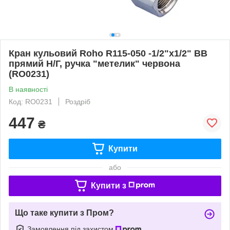
Кран кульовий Roho R115-050 -1/2"х1/2" ВВ
прямий Н/Г, ручка "метелик" червона
(RO0231)
В наявності
Код: RO0231
Роздріб
447
₴
Купити
або
Купити з
Що таке купити з Пром?
Замовлення під захистом