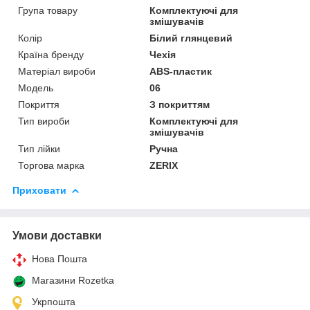
Група товару
Комплектуючі для
змішувачів
Колір
Білий глянцевий
Країна бренду
Чехія
Матеріал вироби
ABS-пластик
Мoдель
06
Покриття
З покриттям
Тип вироби
Комплектуючі для
змішувачів
Тип лійки
Ручна
Торгова марка
ZERIX
Приховати
Умови доставки
Нова Пошта
Магазини Rozetka
Укрпошта