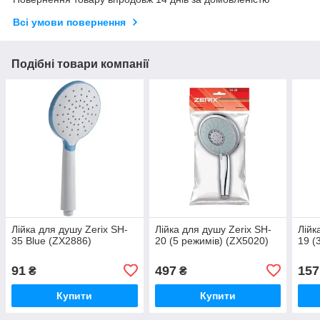
Всі умови повернення
Подібні товари компанії
Лійка для душу Zerix SH-
Лійка для душу Zerix SH-
Лійк
35 Blue (ZX2886)
20 (5 режимів) (ZX5020)
19 (
91
497
157
₴
₴
Купити
Купити