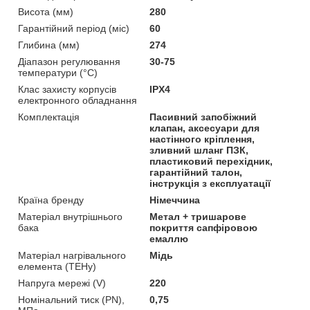
Висота (мм)
280
Гарантійний період (міс)
60
Глибина (мм)
274
Діапазон регулювання
30-75
температури (°C)
Клас захисту корпусів
IPX4
електронного обладнання
Комплектація
Пасивний запобіжний
клапан, аксесуари для
настінного кріплення,
зливний шланг ПЗК,
пластиковий перехідник,
гарантійний талон,
інструкція з експлуатації
Країна бренду
Німеччина
Матеріал внутрішнього
Метал + тришарове
бака
покриття сапфіровою
емаллю
Матеріал нагрівального
Мідь
елемента (ТЕНу)
Напруга мережі (V)
220
Номінальний тиск (PN),
0,75