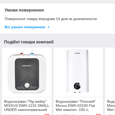
Умови повернення
Повернення товару впродовж 14 днів за домовленістю
Всі умови повернення
Подібні товари компанії
Водонагрівач "Під мийку"
Водонагрівач "Плоский"
Водо
MIXXUS EWH-1215 SMALL
Mixxus EWH-03100 Flat
Mixx
UNDER накопичувальний
Wet накопич. 100 л,
Wet 
15 л, мокрий тен 1,5 kW
мокр.тен 2 kW (WH0016)
мокр