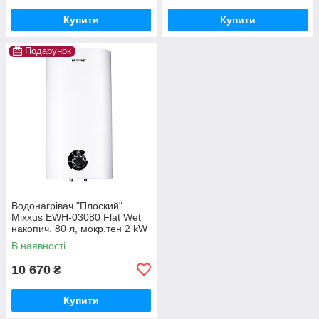
Купити
Купити
Подарунок
Водонагрівач "Плоский"
Mixxus EWH-03080 Flat Wet
накопич. 80 л, мокр.тен 2 kW
(WH0015)
В наявності
10 670
₴
Купити