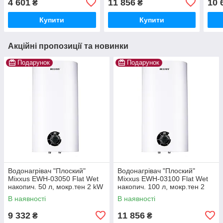
4 601
11 856
10 
₴
₴
(WH0605)
Купити
Купити
Акційні пропозиції та новинки
Подарунок
Подарунок
Водонагрівач "Плоский"
Водонагрівач "Плоский"
Mixxus EWH-03050 Flat Wet
Mixxus EWH-03100 Flat Wet
накопич. 50 л, мокр.тен 2 kW
накопич. 100 л, мокр.тен 2
(WH0014)
kW (WH0016)
В наявності
В наявності
9 332
11 856
₴
₴