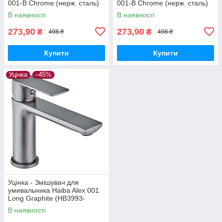
001-B Chrome (нерж. сталь)
001-B Chrome (нерж. сталь)
(CH6157-20260716-10424)
(CH6157-20260715-10520)
В наявності
В наявності
273,90
273,90
₴
₴
498 ₴
498 ₴
Купити
Купити
Уцінка
–45%
Уцінка - Змішувач для
умивальника Haiba Alex 001
Long Graphite (HB3993-
20260604-7971)
В наявності