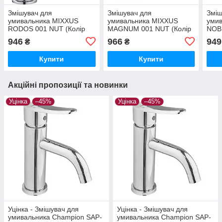
Змішувач для
Змішувач для
Зміш
умивальника MIXXUS
умивальника MIXXUS
уми
RODOS 001 NUT (Колір
MAGNUM 001 NUT (Колір
NOBE
хром) (MI6266)
хром) (MI6188)
хром
946
966
949
₴
₴
Купити
Купити
Акційні пропозиції та новинки
Уцінка
–45%
Уцінка
–45%
Уцінка - Змішувач для
Уцінка - Змішувач для
умивальника Champion SAP-
умивальника Champion SAP-