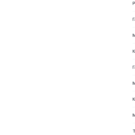
Р
Г
М
К
Г
М
К
M
Т