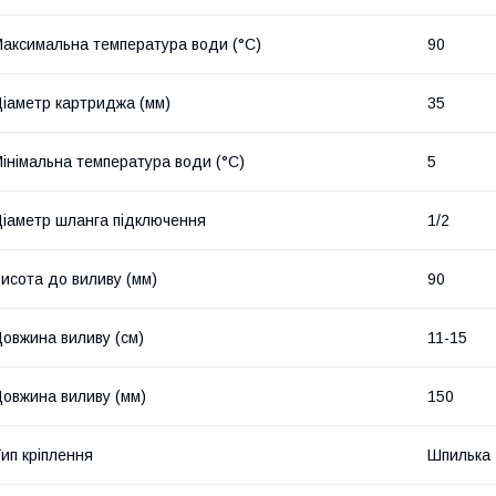
аксимальна температура води (°C)
90
іаметр картриджа (мм)
35
інімальна температура води (°C)
5
іаметр шланга підключення
1/2
исота до виливу (мм)
90
овжина виливу (см)
11-15
овжина виливу (мм)
150
ип кріплення
Шпилька