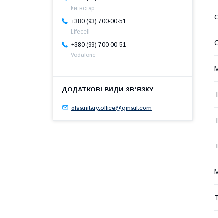
Київстар
С
+380 (93) 700-00-51
Lifecell
С
+380 (99) 700-00-51
Vodafone
Т
olsanitary.office@gmail.com
Т
Т
М
Т