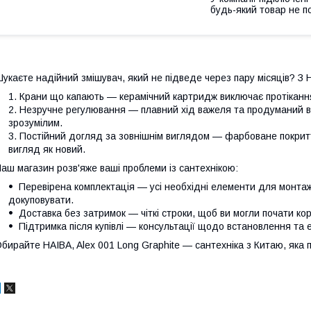
будь-який товар не п
укаєте надійний змішувач, який не підведе через пару місяців? З H
Крани що капають — керамічний картридж виключає протікання
Незручне регулювання — плавний хід важеля та продуманий в
зрозумілим.
Постійний догляд за зовнішнім виглядом — фарбоване покритт
вигляд як новий.
аш магазин розв'яже ваші проблеми із сантехнікою:
Перевірена комплектація — усі необхідні елементи для монтажу
докуповувати.
Доставка без затримок — чіткі строки, щоб ви могли почати к
Підтримка після купівлі — консультації щодо встановлення та е
бирайте HAIBA, Alex 001 Long Graphite — сантехніка з Китаю, яка 