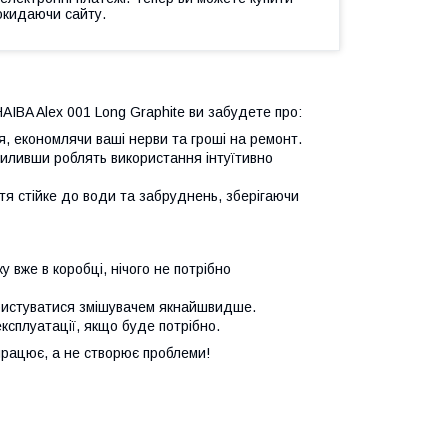
окидаючи сайту.
AIBA Alex 001 Long Graphite ви забудете про:
, економлячи ваші нерви та гроші на ремонт.
иливши роблять використання інтуїтивно
я стійке до води та забруднень, зберігаючи
 вже в коробці, нічого не потрібно
ористуватися змішувачем якнайшвидше.
ксплуатації, якщо буде потрібно.
працює, а не створює проблеми!