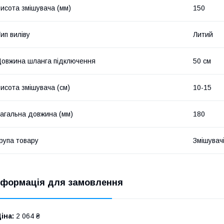
исота змішувача (мм)
150
ип виліву
Литий
овжина шланга підключення
50 см
исота змішувача (см)
10-15
агальна довжина (мм)
180
рупа товару
Змішувач
нформація для замовлення
іна:
2 064 ₴