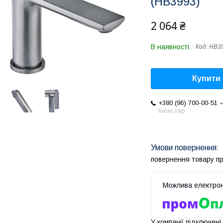
(HB3993)
2 064 ₴
В наявності
Код:
HB3
Купити
+380 (96) 700-00-51
Київстар
повернення товару п
У компанії підключені