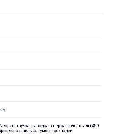
тям
eoperl, гнучка підводка з нержавіючої сталі (450
 кріпильна шпилька, гумові прокладки