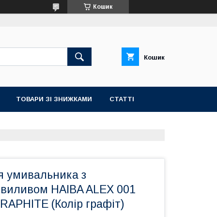
Кошик
Кошик
ТОВАРИ ЗІ ЗНИЖКАМИ
СТАТТІ
я умивальника з
виливом HAIBA ALEX 001
APHITE (Колір графіт)