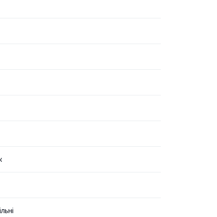
ж
льні