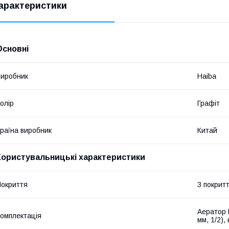
арактеристики
Основні
иробник
Haiba
олір
Графіт
раїна виробник
Китай
Користувальницькі характеристики
окриття
З покрит
Аератор N
омплектація
мм, 1/2),