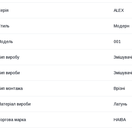
ерія
ALEX
тиль
Модерн
Мoдель
001
ип виробу
Змішувач
ип вироби
Змішувач
ип монтажа
Врізні
атеріал вироби
Латунь
оргова марка
HAIBA