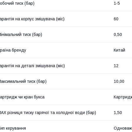
обочий тиск (бар)
1-5
арантія на корпус змішувача (міс)
60
інімальний тиск (бар)
0,50
раїна бренду
Китай
арантія на деталі змішувача (міс)
12
аксимальний тиск (бар)
10,00
артридж чи кран букса
Картрид
AX різниця тиску гарячої та холодної води (бар)
1,50
ип керування
Одноважі