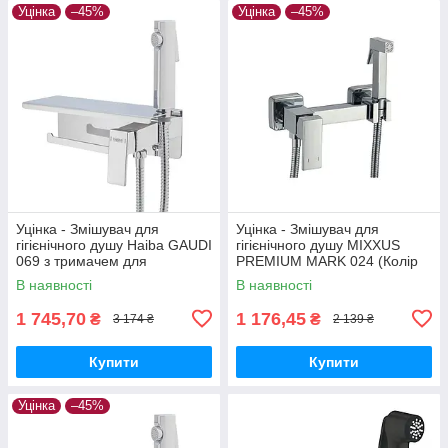
Уцінка
–45%
Уцінка
–45%
Уцінка - Змішувач для
Уцінка - Змішувач для
гігієнічного душу Haiba GAUDI
гігієнічного душу MIXXUS
069 з тримачем для
PREMIUM MARK 024 (Колір
туалетного паперу (HB9596-
хром) (MI5969-20260715-
В наявності
В наявності
20260703-8218)
10547)
1 745,70
1 176,45
₴
₴
3 174 ₴
2 139 ₴
Купити
Купити
Уцінка
–45%