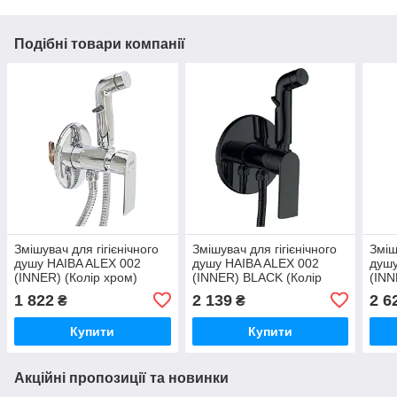
Подібні товари компанії
Змішувач для гігієнічного
Змішувач для гігієнічного
Зміш
душу HAIBA ALEX 002
душу HAIBA ALEX 002
душ
(INNER) (Колір хром)
(INNER) BLACK (Колір
(INN
(HB3978)
чорний) (HB9618)
(HB3
1 822
2 139
2 6
₴
₴
Купити
Купити
Акційні пропозиції та новинки