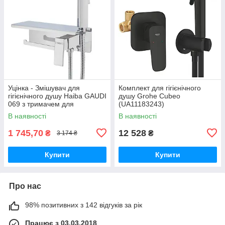
Уцінка - Змішувач для
Комплект для гігієнічного
гігієнічного душу Haiba GAUDI
душу Grohe Cubeo
069 з тримачем для
(UA11183243)
туалетного паперу (HB9596-
В наявності
В наявності
20260703-9011)
1 745,70
12 528
₴
₴
3 174 ₴
Купити
Купити
Про нас
98% позитивних з 142 відгуків за рік
Працює з 03.03.2018