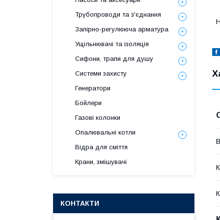
Трубопроводи та з'єднання
H
Запірно-регулююча арматура
Ущільнювачі та ізоляція
Сифони, трапи для душу
Х
Системи захисту
Генератори
Бойлери
Газові колонки
Опалювальні котли
В
Відра для сміття
Крани, змішувачі
К
К
КОНТАКТИ