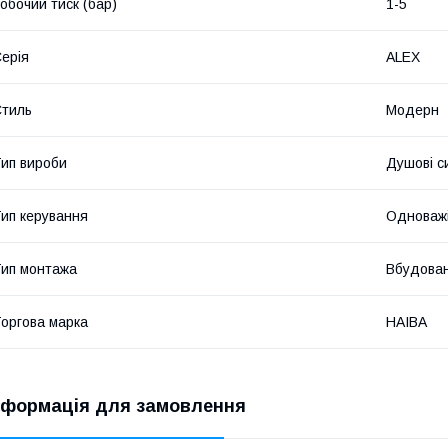
обочий тиск (бар)
1-5
ерія
ALEX
тиль
Модерн
ип вироби
Душові с
ип керування
Одноважі
ип монтажа
Вбудован
оргова марка
HAIBA
нформація для замовлення