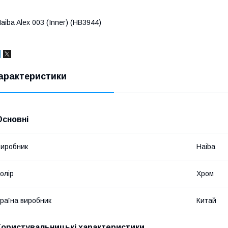
aiba Alex 003 (Inner) (HB3944)
арактеристики
Основні
иробник
Haiba
олір
Хром
раїна виробник
Китай
Користувальницькі характеристики