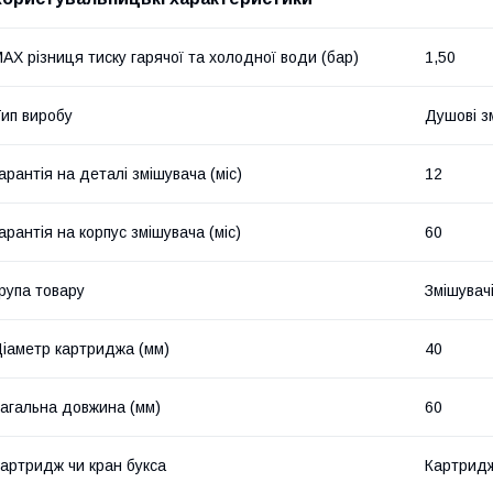
AX різниця тиску гарячої та холодної води (бар)
1,50
ип виробу
Душові з
арантія на деталі змішувача (міс)
12
арантія на корпус змішувача (міс)
60
рупа товару
Змішувач
іаметр картриджа (мм)
40
агальна довжина (мм)
60
артридж чи кран букса
Картрид