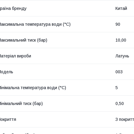
раїна бренду
Китай
аксимальна температура води (°C)
90
аксимальний тиск (бар)
10,00
атеріал вироби
Латунь
Мoдель
003
інімальна температура води (°C)
5
інімальний тиск (бар)
0,50
окриття
З покрит