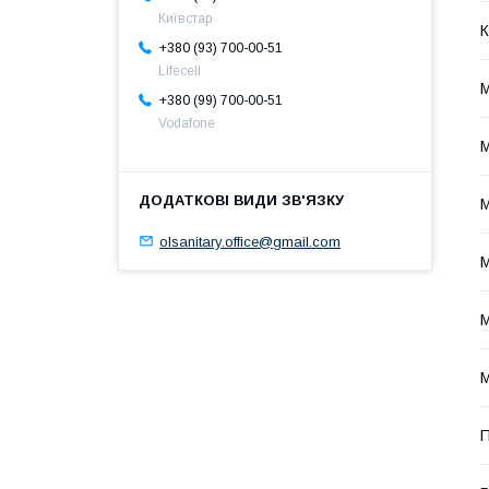
Київстар
К
+380 (93) 700-00-51
Lifecell
М
+380 (99) 700-00-51
Vodafone
М
М
olsanitary.office@gmail.com
М
М
П