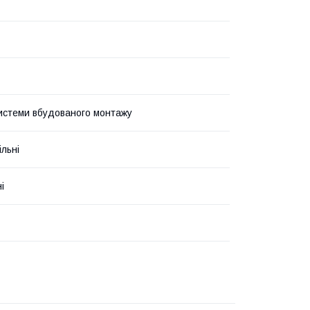
истеми вбудованого монтажу
льні
і