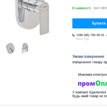
В наявності
Код:
HB3
Купити
+380 (96) 700-00-51
Київстар
повернення товару п
У компанії підключені
будь-який товар не п