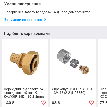
Умови повернення
Повернення товару впродовж 14 днів за домовленістю
Всі умови повернення
Подібні товари компанії
Перехідник під євроконус
Євроконус KOER KR.1161
Ніпе
з накидною гайкою Koer
- 3/4 16x2,2 (KR5650)
євро
KA.A08F-16E - 16(2.2mm)
KOE
x 3/4"F (KR4869)
(KR5
140
83
77
₴
₴