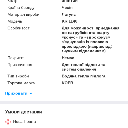
Колір
Жовтий
Країна бренду
Чехія
Матеріал вироби
Латунь
Мoдель
KR.1140
Особливості
Для можливості приєднання
до патрубків стандарту
«конус» та «євроконус»
з'єднувачів із плоскою
прокладкою (наприклад:
гнучким підведенням)
Покриття
Немає
Призначення
Для теплої підлоги та
систем опалення
Тип вироби
Водяна тепла підлога
Торгова марка
KOER
Приховати
Умови доставки
Нова Пошта