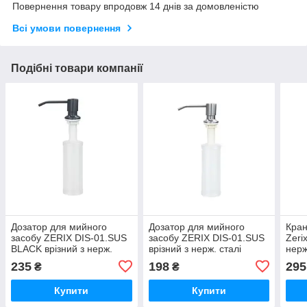
Повернення товару впродовж 14 днів за домовленістю
Всі умови повернення
Подібні товари компанії
Дозатор для мийного
Дозатор для мийного
Кран
засобу ZERIX DIS-01.SUS
засобу ZERIX DIS-01.SUS
Zeri
BLACK врізний з нерж.
врізний з нерж. сталі
нерж
сталі SUS304 (колір
SUS304 (колір
(упа
235
198
295
₴
₴
чорний) (300 мл) (ZX5022)
нержавіючої сталі) (300
(ZX5
мл) (ZX5021)
Купити
Купити