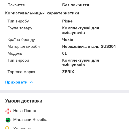
Покриття
Без покриття
Користувальницькі характеристики
Тип виробу
Різне
Група товару
Комплектуючі для
змішувачів
Країна бренду
Чехія
Матеріал вироби
Нержавіюча сталь SUS304
Мoдель
01
Тип вироби
Комплектуючі для
змішувачів
Торгова марка
ZERIX
Приховати
Умови доставки
Нова Пошта
Магазини Rozetka
Укрпошта