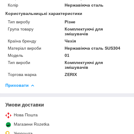
Колір
Нержавіюча сталь
Користувальницькі характеристики
Тип виробу
Різне
Група товару
Комплектуючі для
змішувачів
Країна бренду
Чехія
Матеріал вироби
Нержавіюча сталь SUS304
Мoдель
01
Тип вироби
Комплектуючі для
змішувачів
Торгова марка
ZERIX
Приховати
Умови доставки
Нова Пошта
Магазини Rozetka
Укрпошта