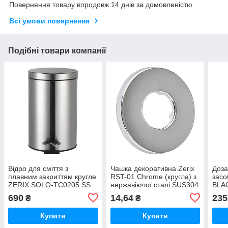
Повернення товару впродовж 14 днів за домовленістю
Всі умови повернення
Подібні товари компанії
Відро для сміття з
Чашка декоративна Zerix
Доза
плавним закриттям кругле
RST-01 Chrome (кругла) з
засо
ZERIX SOLO-TC0205 SS
нержавіючої сталі SUS304
BLAC
COLOR 5л (колір
(колір хром) (ZX5106)
стал
690
14,64
235
₴
₴
нержавійка) (ZX5888)
чорн
Купити
Купити