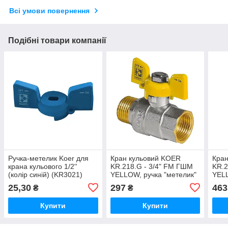
Всі умови повернення
Подібні товари компанії
Ручка-метелик Koer для
Кран кульовий KOER
Кран
крана кульового 1/2''
KR.218.G - 3/4" FM ГШМ
KR.2
(колір синій) (KR3021)
YELLOW, ручка "метелик"
YELL
жовта (KR0094)
жовт
25,30
297
463
₴
₴
Купити
Купити