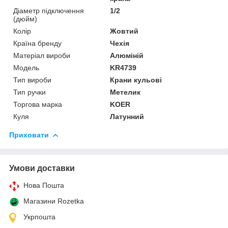
Діаметр підключення
1/2
(дюйм)
Колір
Жовтий
Країна бренду
Чехія
Матеріал вироби
Алюміній
Мoдель
KR4739
Тип вироби
Крани кульові
Тип ручки
Метелик
Торгова марка
KOER
Куля
Латунний
Приховати
Умови доставки
Нова Пошта
Магазини Rozetka
Укрпошта