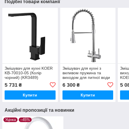
Подібні товари компанії
Змішувач для кухні KOER
Змішувач для кухні з
Зміш
KB-70010-05 (Колір
виливом пружина та
вихо
чорний) (KR3489)
виходом для питної води
KOER
KOER KB-72025-01 (Колір
хром
5 731
6 300
5 0
₴
₴
хром) (KR5014)
сіри
Купити
Купити
Акційні пропозиції та новинки
Уцінка
–45%