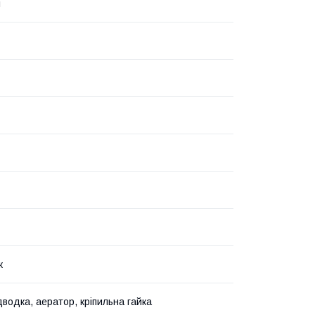
і
ж
дводка, аератор, кріпильна гайка