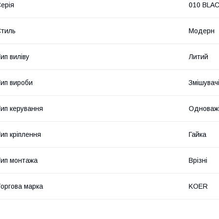
ерія
010 BLA
тиль
Модерн
ип виліву
Литий
ип вироби
Змішувач
ип керування
Одноважі
ип кріплення
Гайка
ип монтажа
Врізні
оргова марка
KOER