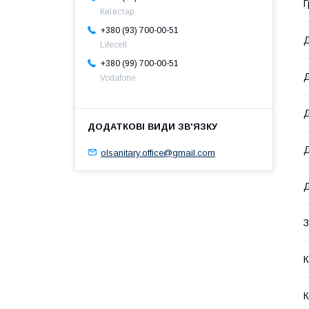
Г
Київстар
+380 (93) 700-00-51
Д
Lifecell
+380 (99) 700-00-51
Д
Vodafone
Д
Д
olsanitary.office@gmail.com
Д
З
К
К