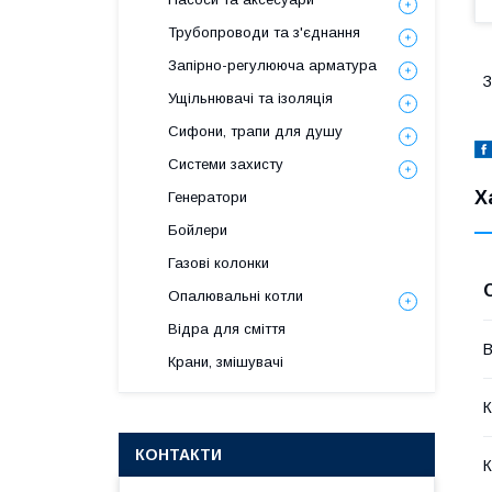
Трубопроводи та з'єднання
Запірно-регулююча арматура
З
Ущільнювачі та ізоляція
Сифони, трапи для душу
Системи захисту
Х
Генератори
Бойлери
Газові колонки
Опалювальні котли
Відра для сміття
В
Крани, змішувачі
К
КОНТАКТИ
К