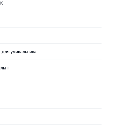
CK
і для умивальника
льні