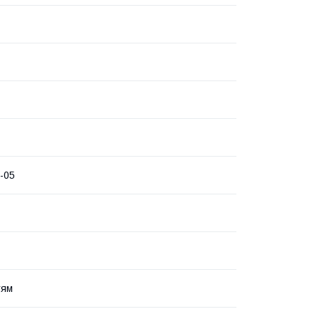
-05
тям