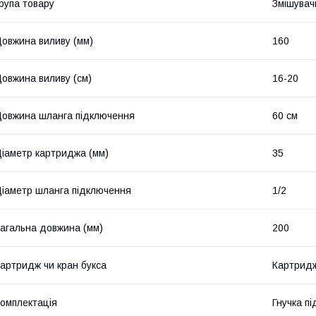
рупа товару
Змішувач
овжина виливу (мм)
160
овжина виливу (см)
16-20
овжина шланга підключення
60 см
іаметр картриджа (мм)
35
іаметр шланга підключення
1/2
агальна довжина (мм)
200
артридж чи кран букса
Картрид
омплектація
Гнучка пі