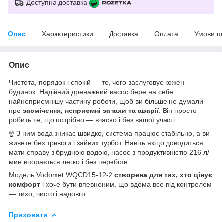
Доступна доставка
Опис
Характеристики
Доставка
Оплата
Умови п
Опис
Чистота, порядок і спокій — те, чого заслуговує кожен
будинок. Надійний дренажний насос бере на себе
найнеприємнішу частину роботи, щоб ви більше не думали
про
засмічення, неприємні запахи та аварії
. Він просто
робить те, що потрібно — вчасно і без вашої участі.
☝ З ним вода зникає швидко, система працює стабільно, а ви
живете без тривоги і зайвих турбот. Навіть якщо доводиться
мати справу з брудною водою, насос з продуктивністю 216 л/
мин впорається легко і без перебоїв.
Модель Vodomet WQCD15-12-2
створена для тих, хто цінує
комфорт
і хоче бути впевненим, що вдома все під контролем
— тихо, чисто і надовго.
Приховати