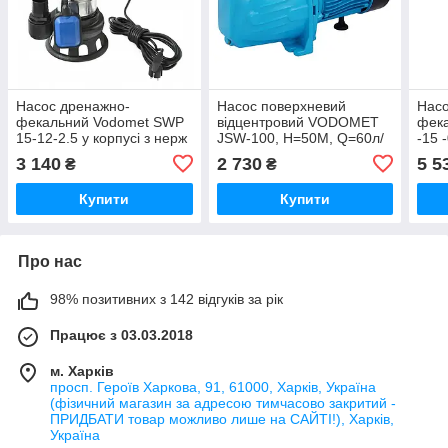
Насос дренажно-
Насос поверхневий
Насо
фекальний Vodomet SWP
відцентровий VODOMET
фека
15-12-2.5 у корпусі з нерж
JSW-100, Н=50М, Q=60л/
-15 
сталі (VO4150)
хвил., P=1100 Вт, 1"x1",
Н=1
3 140
2 730
5 5
₴
₴
корпус чавун (VO4312)
Вт, 
Купити
Купити
Про нас
98% позитивних з 142 відгуків за рік
Працює з 03.03.2018
м. Харків
просп. Героїв Харкова, 91, 61000, Харків, Україна
(фізичний магазин за адресою тимчасово закритий -
ПРИДБАТИ товар можливо лише на САЙТІ!), Харків,
Україна