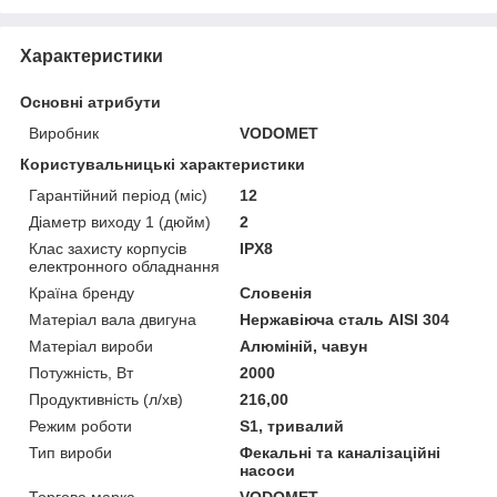
Характеристики
Основні атрибути
Виробник
VODOMET
Користувальницькі характеристики
Гарантійний період (міс)
12
Діаметр виходу 1 (дюйм)
2
Клас захисту корпусів
IPX8
електронного обладнання
Країна бренду
Словенія
Матеріал вала двигуна
Нержавіюча сталь AISI 304
Матеріал вироби
Алюміній, чавун
Потужність, Вт
2000
Продуктивність (л/хв)
216,00
Режим роботи
S1, тривалий
Тип вироби
Фекальні та каналізаційні
насоси
Торгова марка
VODOMET