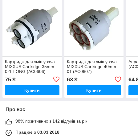
Картридж для змішувача
Картридж для змішувача
Аера
MIXXUS Cartridge 35mm-
MIXXUS Cartridge 40mm-
(AC0
02L LONG (AC0606)
01 (AC0607)
75
63
64
₴
₴
Купити
Купити
Про нас
98% позитивних з 142 відгуків за рік
Працює з 03.03.2018