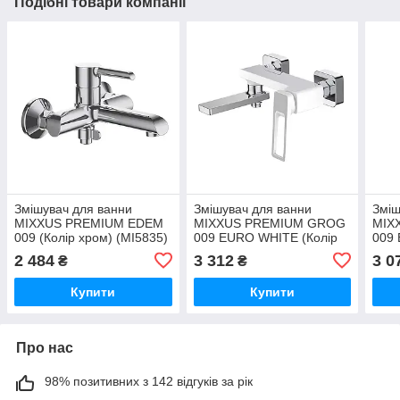
Подібні товари компанії
Змішувач для ванни
Змішувач для ванни
Зміш
MIXXUS PREMIUM EDEM
MIXXUS PREMIUM GROG
MIX
009 (Колір хром) (MI5835)
009 EURO WHITE (Колір
009
білий/хром) (MI5940)
CHRO
2 484
3 312
3 0
₴
₴
мато
Купити
Купити
Про нас
98% позитивних з 142 відгуків за рік