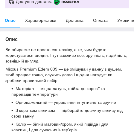
Доступна доставка
Опис
Характеристики
Доставка
Оплата
Умови п
Опис
Ви обираєте не просто сантехніку, а те, чим будете
користуватися щодня. І тут важливо все: зручність, надійність,
зовнішній вигляд.
Mixxus Premium Edem 009 — це змішувач у ванну з душем,
який працює точно, служить довго і щодня нагадує: ви
зробили правильний вибір.
Матеріал — міцна латунь, стійка до корозії та
перепадів температури
Одноважельний — управління інтуїтивне та зручне
З коротким виливом — підбирайте довжину виливу під
свою ванну
Колір — білий матовий/хром, який підійде і для
класики, і для сучасних інтер'єрів