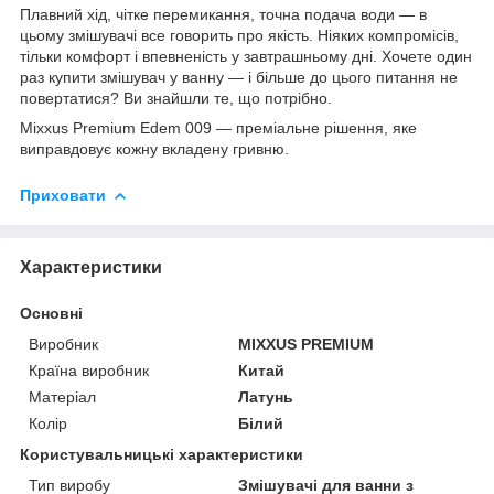
Плавний хід, чітке перемикання, точна подача води — в
цьому змішувачі все говорить про якість. Ніяких компромісів,
тільки комфорт і впевненість у завтрашньому дні. Хочете один
раз купити змішувач у ванну — і більше до цього питання не
повертатися? Ви знайшли те, що потрібно.
Mixxus Premium Edem 009 — преміальне рішення, яке
виправдовує кожну вкладену гривню.
Приховати
Характеристики
Основні
Виробник
MIXXUS PREMIUM
Країна виробник
Китай
Матеріал
Латунь
Колір
Білий
Користувальницькі характеристики
Тип виробу
Змішувачі для ванни з