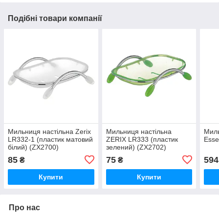
Подібні товари компанії
Мильниця настільна Zerix
Мильниця настільна
Мил
LR332-1 (пластик матовий
ZERIX LR333 (пластик
Esse
білий) (ZX2700)
зелений) (ZX2702)
85
75
594
₴
₴
Купити
Купити
Про нас