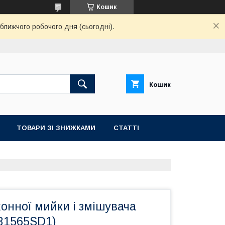
Кошик
ближчого робочого дня (сьогодні).
Кошик
ТОВАРИ ЗІ ЗНИЖКАМИ
СТАТТІ
онної мийки і змішувача
(31565SD1)