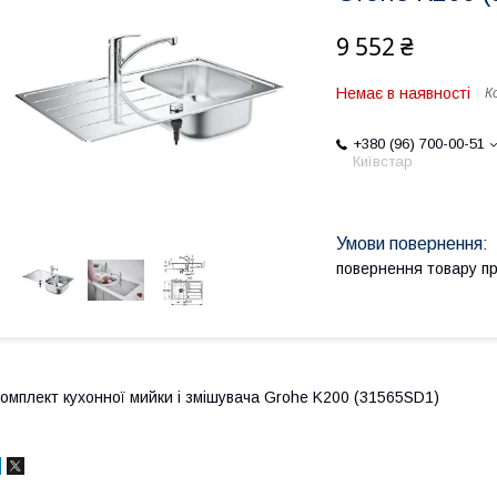
9 552 ₴
Немає в наявності
К
+380 (96) 700-00-51
Київстар
повернення товару п
омплект кухонної мийки і змішувача Grohe K200 (31565SD1)