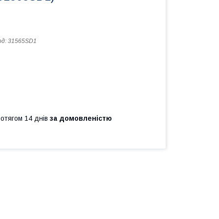
од:
31565SD1
ротягом 14 днів
за домовленістю