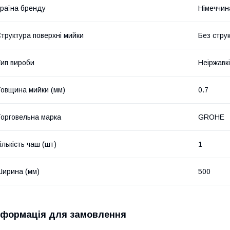
раїна бренду
Німеччин
труктура поверхні мийки
Без стру
ип вироби
Неіржавкі
овщина мийки (мм)
0.7
орговельна марка
GROHE
ількість чаш (шт)
1
ирина (мм)
500
нформація для замовлення