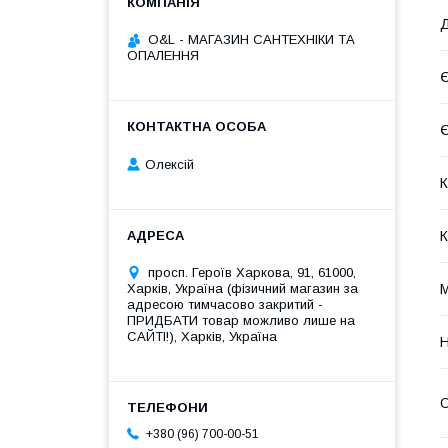
Д
O&L - МАГАЗИН САНТЕХНІКИ ТА
ОПАЛЕННЯ
Є
Є
Олексій
К
К
просп. Героїв Харкова, 91, 61000,
Харків, Україна (фізичний магазин за
М
адресою тимчасово закритий -
ПРИДБАТИ товар можливо лише на
САЙТІ!), Харків, Україна
Н
О
+380 (96) 700-00-51