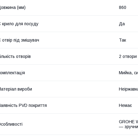
овжина (мм)
860
 крило для посуду
Да
 отвір під змішувач
Так
ількість отворів
2 отвори
омплектація
Мийка, с
атеріал вироби
Неіржавк
аявність PVD покриття
Немає
GROHE Wh
собливості
— зручни