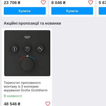
(34464001)
23 706
8 046
5 6
₴
₴
Купити
Купити
Акційні пропозиції та новинки
Термостат прихованого
монтажу із 3 кнопками
керування Grohe Grohtherm
SmartControl (102167KF00)
В наявності
48 546
₴