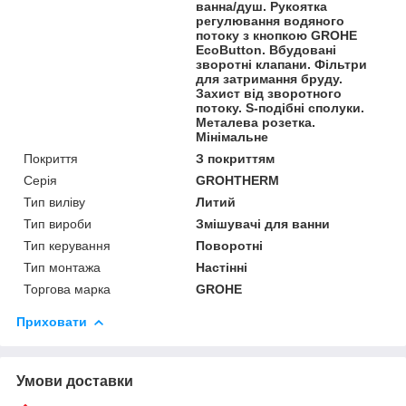
ванна/душ. Рукоятка
регулювання водяного
потоку з кнопкою GROHE
EcoButton. Вбудовані
зворотні клапани. Фільтри
для затримання бруду.
Захист від зворотного
потоку. S-подібні сполуки.
Металева розетка.
Мінімальне
Покриття
З покриттям
Серія
GROHTHERM
Тип виліву
Литий
Тип вироби
Змішувачі для ванни
Тип керування
Поворотні
Тип монтажа
Настінні
Торгова марка
GROHE
Приховати
Умови доставки