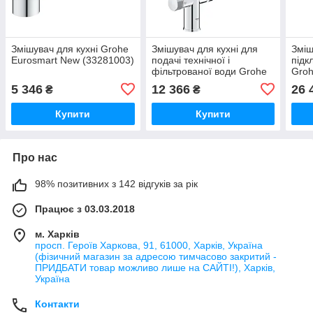
Змішувач для кухні Grohe
Змішувач для кухні для
Зміш
Eurosmart New (33281003)
подачі технічної і
підк
фільтрованої води Grohe
Groh
Blue Pure Eurosmart
(305
5 346
12 366
26 
₴
₴
(30583000)
Купити
Купити
Про нас
98% позитивних з 142 відгуків за рік
Працює з 03.03.2018
м. Харків
просп. Героїв Харкова, 91, 61000, Харків, Україна
(фізичний магазин за адресою тимчасово закритий -
ПРИДБАТИ товар можливо лише на САЙТІ!), Харків,
Україна
Контакти