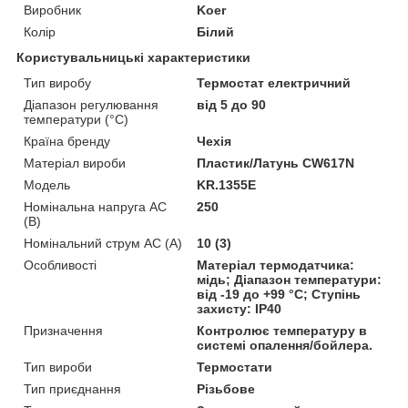
Виробник
Koer
Колір
Білий
Користувальницькі характеристики
Тип виробу
Термостат електричний
Діапазон регулювання
від 5 до 90
температури (°C)
Країна бренду
Чехія
Матеріал вироби
Пластик/Латунь CW617N
Мoдель
KR.1355E
Номінальна напруга AC
250
(В)
Номінальний струм AC (A)
10 (3)
Особливості
Матеріал термодатчика:
мідь; Діапазон температури:
від -19 до +99 °C; Ступінь
захисту: IP40
Призначення
Контролює температуру в
системі опалення/бойлера.
Тип вироби
Термостати
Тип приєднання
Різьбове