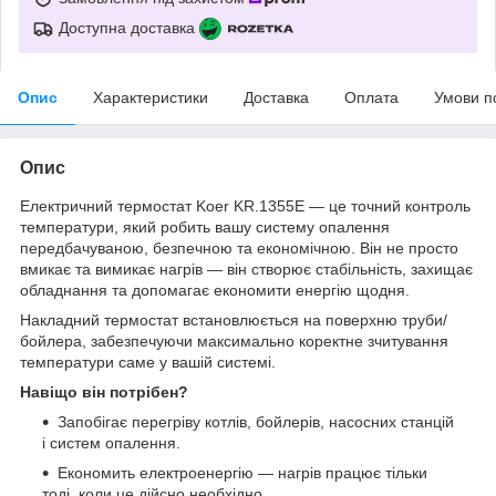
Доступна доставка
Опис
Характеристики
Доставка
Оплата
Умови п
Опис
Електричний термостат Koer KR.1355E — це точний контроль
температури, який робить вашу систему опалення
передбачуваною, безпечною та економічною. Він не просто
вмикає та вимикає нагрів — він створює стабільність, захищає
обладнання та допомагає економити енергію щодня.
Накладний термостат встановлюється на поверхню труби/
бойлера, забезпечуючи максимально коректне зчитування
температури саме у вашій системі.
Навіщо він потрібен?
Запобігає перегріву котлів, бойлерів, насосних станцій
і систем опалення.
Економить електроенергію — нагрів працює тільки
тоді, коли це дійсно необхідно.