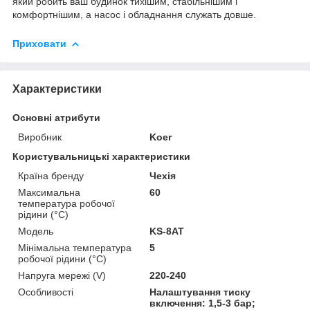
який робить ваш будинок тихішим, стабільнішим і
комфортнішим, а насос і обладнання служать довше.
Приховати
Характеристики
Основні атрибути
Виробник
Koer
Користувальницькі характеристики
Країна бренду
Чехія
Максимальна
60
температура робочої
рідини (°C)
Мoдель
KS-8AT
Мінімальна температура
5
робочої рідини (°C)
Напруга мережі (V)
220-240
Особливості
Налаштування тиску
включення: 1,5-3 бар;