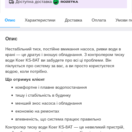
Доступна доставка
Опис
Характеристики
Доставка
Оплата
Умови п
Опис
Нестабільний тиск, постійне вмикання насоса, ривки води в
крані — це дратує і зношує обладнання. З контролером тиску
води Koer KS-8AT ви забудете про всі ці проблеми. Він
піклується про систему за вас, а ви просто користуєтеся
водою, коли потрібно.
Що отримує клієнт
комфортне і плавне водопостачання
тишу і стабільність в будинку
менший знос насоса і обладнання
економію на ремонтах
впевненість, що система працює правильно
Контролер тиску води Koer KS-8AT — це невеликий пристрій,