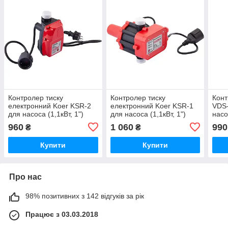
Контролер тиску
Контролер тиску
Конт
електронний Koer KSR-2
електронний Koer KSR-1
VDS-
для насоса (1,1кВт, 1")
для насоса (1,1кВт, 1")
насо
(KP3156)
(KP3154)
кабе
960
1 060
990
₴
₴
(VO
Купити
Купити
Про нас
98% позитивних з 142 відгуків за рік
Працює з 03.03.2018