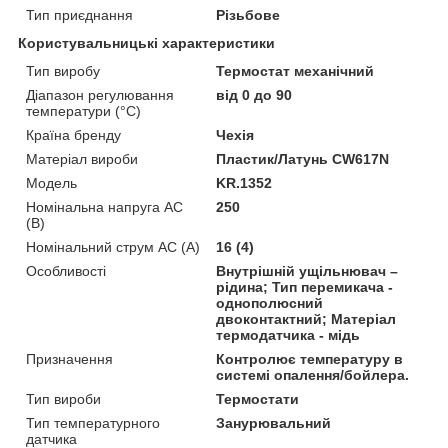
Тип приєднання
Різьбове
Користувальницькі характеристики
Тип виробу
Термостат механічний
Діапазон регулювання
від 0 до 90
температури (°C)
Країна бренду
Чехія
Матеріал вироби
Пластик/Латунь CW617N
Мoдель
KR.1352
Номінальна напруга AC
250
(В)
Номінальний струм AC (A)
16 (4)
Особливості
Внутрішній ущільнювач –
рідина; Тип перемикача -
однополюсний
двоконтактний; Матеріал
термодатчика - мідь
Призначення
Контролює температуру в
системі опалення/бойлера.
Тип вироби
Термостати
Тип температурного
Занурювальний
датчика