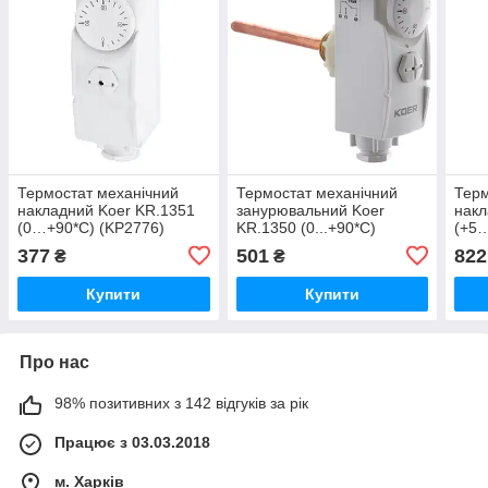
Термостат механічний
Термостат механічний
Терм
накладний Koer KR.1351
занурювальний Koer
накл
(0…+90*C) (KP2776)
KR.1350 (0...+90*C)
(+5…
(KP2775)
377
501
822
₴
₴
Купити
Купити
Про нас
98% позитивних з 142 відгуків за рік
Працює з 03.03.2018
м. Харків