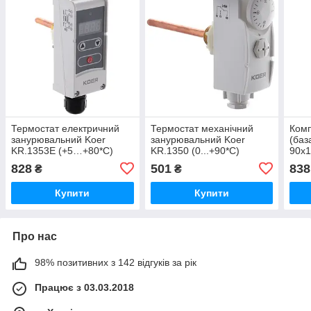
Термостат електричний
Термостат механічний
Комп
занурювальний Koer
занурювальний Koer
(баз
KR.1353E (+5…+80*C)
KR.1350 (0...+90*C)
90x1
(KP2780)
(KP2775)
828
501
838
₴
₴
Купити
Купити
Про нас
98% позитивних з 142 відгуків за рік
Працює з 03.03.2018