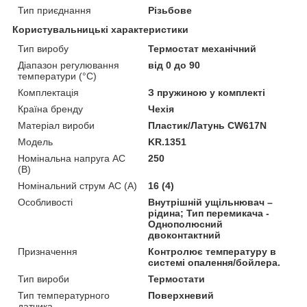
Тип приєднання
Різьбове
Користувальницькі характеристики
Тип виробу
Термостат механічний
Діапазон регулювання
від 0 до 90
температури (°C)
Комплектація
З пружиною у комплекті
Країна бренду
Чехія
Матеріал вироби
Пластик/Латунь CW617N
Мoдель
KR.1351
Номінальна напруга AC
250
(В)
Номінальний струм AC (A)
16 (4)
Особливості
Внутрішній ущільнювач –
рідина; Тип перемикача -
Однополюсний
двоконтактний
Призначення
Контролює температуру в
системі опалення/бойлера.
Тип вироби
Термостати
Тип температурного
Поверхневий
датчика