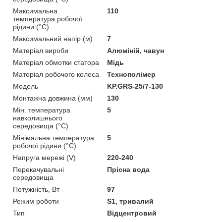
Максимальна
110
температура робочої
рідини (°C)
Максимальний напір (м)
7
Матеріал вироби
Алюміній, чавун
Матеріал обмотки статора
Мідь
Матеріал робочого колеса
Технополімер
Мoдель
KP.GRS-25/7-130
Монтажна довжина (мм)
130
Мін. температура
5
навколишнього
середовища (°C)
Мінімальна температура
5
робочої рідини (°C)
Напруга мережі (V)
220-240
Перекачувальні
Прісна вода
середовища
Потужність, Вт
97
Режим роботи
S1, тривалий
Тип
Відцентровий