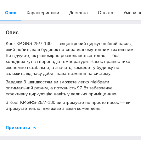
Опис
Характеристики
Доставка
Оплата
Умови п
Опис
Koer KP.GRS-25/7-130 — відцентровий циркуляційний насос,
який робить ваш будинок по-справжньому теплим і затишним.
Ви відчуєте, як рівномірно розподіляється тепло — без
холодних кутів і перепадів температури. Насос працює тихо,
економно і стабільно, а значить, комфорт у будинку не
залежить від часу доби і навантаження на систему.
Завдяки 3 швидкостям ви зможете легко підібрати
оптимальний режим, а потужність 97 Вт забезпечує
ефективну циркуляцію навіть у великих приміщеннях.
З Koer KP.GRS-25/7-130 ви отримуєте не просто насос — ви
отримуєте тепло, яке живе з вами кожен день.
Приховати