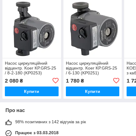
Насос циркуляційний
Насос циркуляційний
Насо
відцентр. Koer KP.GRS-25
відцентр. Koer KP.GRS-25
KOER
/ 8-2-180 (KP0253)
/ 6-130 (KP0251)
з ка
(KP3
2 080
1 780
1 7
₴
₴
Купити
Купити
Про нас
98% позитивних з 142 відгуків за рік
Працює з 03.03.2018